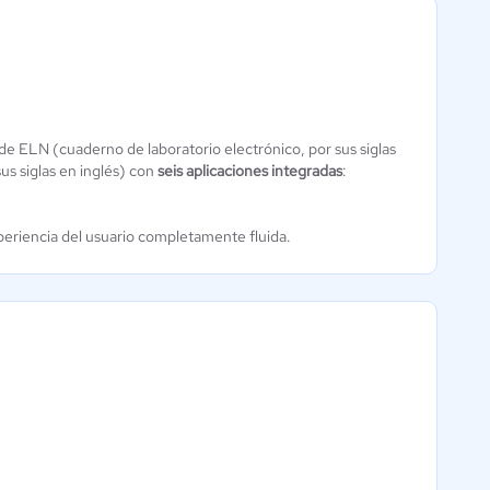
LabOS
Aún sin
de ELN (cuaderno de laboratorio electrónico, por sus siglas
calificación
us siglas en inglés) con
seis aplicaciones integradas
:
xperiencia del usuario completamente fluida.