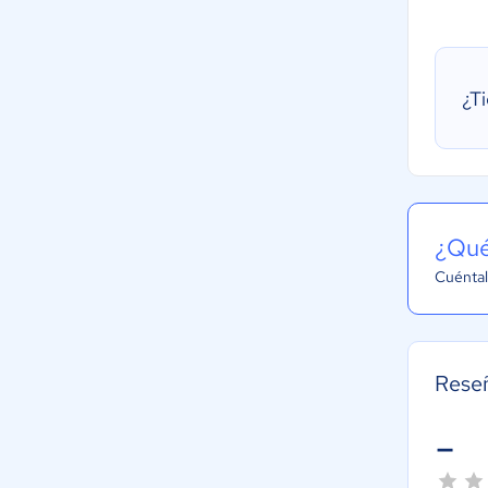
¿T
¿Qué
Cuéntal
Reseñ
-