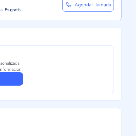
Agendar llamada
os.
Es gratis
.
rsonalizada
información.