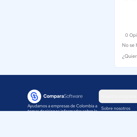
0 Opi
No se 
¿Quier
Nuestra empresa
Ayudamos a empresas de Colombia a
Sobre nosotros
tomar decisiones informadas sobre la
elección de sus herramientas
Blog
digitales.
Eventos