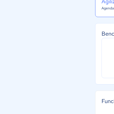
Agil
Agenda 
Benc
Func