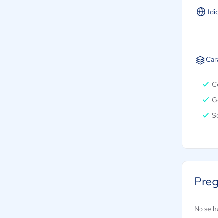
Idi
Car
Ce
Ge
S
Preg
No se h