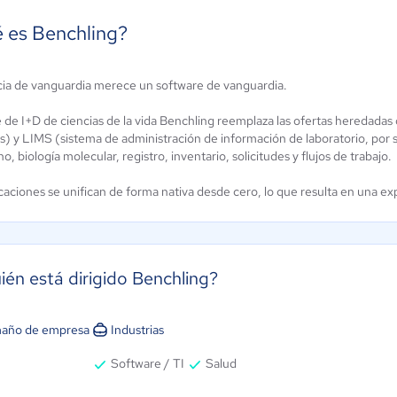
 es Benchling?
cia de vanguardia merece un software de vanguardia.
guru
LABY
ún sin
Aún sin
 de I+D de ciencias de la vida Benchling reemplaza las ofertas heredadas 
alificación
calificación
s) y LIMS (sistema de administración de información de laboratorio, por s
, biología molecular, registro, inventario, solicitudes y flujos de trabajo.
icaciones se unifican de forma nativa desde cero, lo que resulta en una e
ién está dirigido Benchling?
año de empresa
Industrias
Software / TI
Salud