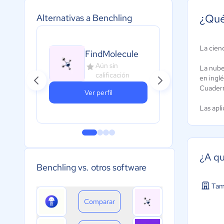
¿Qué
Alternativas a Benchling
La cien
FindMolecule
Lab
Aún sin
A
La nube
calificación
c
en inglé
Cuaderno
Ver perfil
Las apl
¿A qu
Benchling vs. otros software
Tam
Comparar