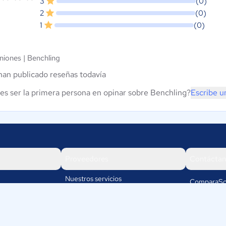
3
(0)
2
(0)
1
(0)
niones |
Benchling
han publicado reseñas todavía
es ser la primera persona en opinar sobre Benchling?
Escribe u
Proveedores
Contáctan
Nuestros servicios
ComparaSo
Av. Cra 19
Iniciar sesión
110111
Bogotá