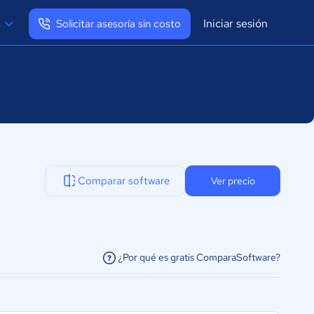
Iniciar sesión
s
Solicitar asesoría sin costo
Ver mi perfil
Cerrar sesión
Comparar software
Ver precio
¿Por qué es gratis ComparaSoftware?
facilitar la conexión