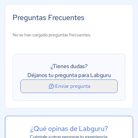
Certificados de análisis
Creación de informes y estadísticas
Preguntas Frecuentes
Diario de laboratorio electrónico
Gestión de inventarios
No se han cargado preguntas frecuentes.
Gestión de requisitos
Interfaz de instrumentos de laboratorio
Registro de auditoría
¿Tienes dudas?
Déjanos tu pregunta para Labguru
Enviar pregunta
¿Qué opinas de Labguru?
Cuéntale a otras personas tu experiencia.