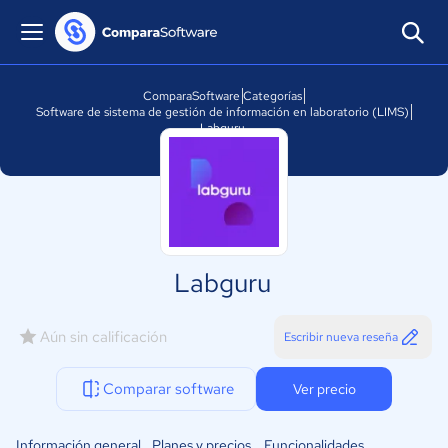
ComparaSoftware
Categorías
Software de sistema de gestión de información en laboratorio (LIMS)
Labguru
Labguru
Aún sin calificación
Escribir nueva reseña
Comparar software
Ver precio
Información general
Planes y precios
Funcionalidades