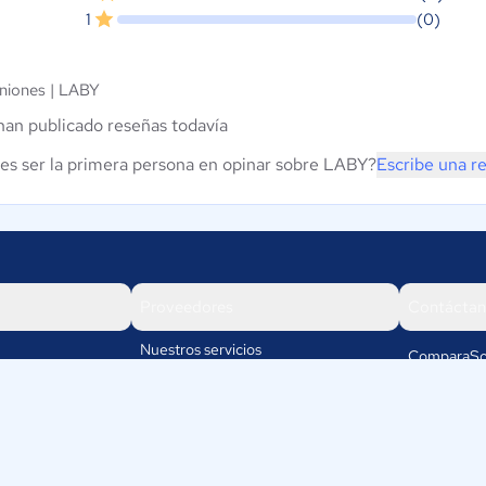
1
(0)
niones |
LABY
han publicado reseñas todavía
es ser la primera persona en opinar sobre LABY?
Escribe una r
Proveedores
Contáctan
Nuestros servicios
ComparaSo
Av. Cra 19
Iniciar sesión
110111
Bogotá
Colombia
os
+57-1-5802