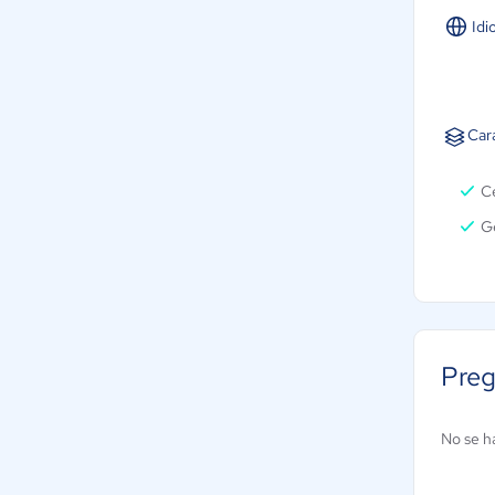
Idi
Car
Ce
Ge
Preg
No se h