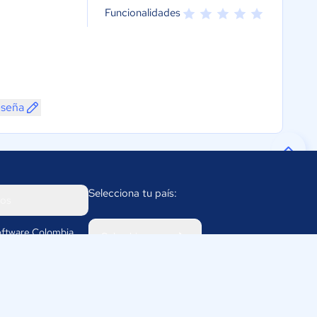
Funcionalidades
eseña
Selecciona tu país:
os
ftware Colombia
Colombia
311