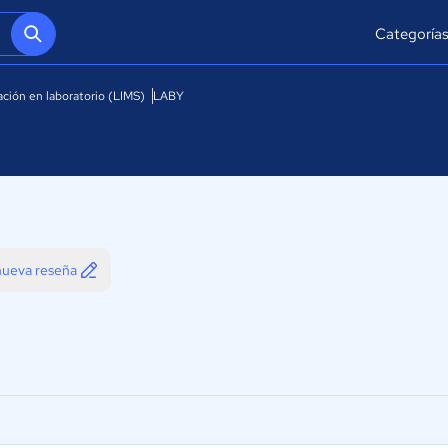
Categoría
ación en laboratorio (LIMS)
LABY
 nueva reseña