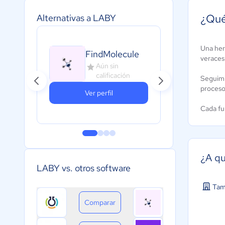
¿Qué
Alternativas a LABY
Una herr
FindMolecule
Lab
veraces 
Aún sin
A
calificación
c
Seguimi
procesos
Ver perfil
Cada fun
¿A qu
LABY vs. otros software
Tam
Comparar