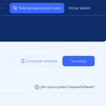
Iniciar sesión
s
Solicitar asesoría sin costo
Ver mi perfil
Cerrar sesión
Comparar software
Ver precio
¿Por qué es gratis ComparaSoftware?
facilitar la conexión