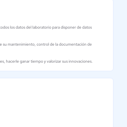
todos los datos del laboratorio para disponer de datos
Lockbox LIMS
Aún sin
calificación
 de su mantenimiento, control de la documentación de
es, hacerle ganar tiempo y valorizar sus innovaciones.