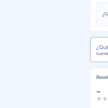
¿T
¿Qué
Cuéntal
Rese
-