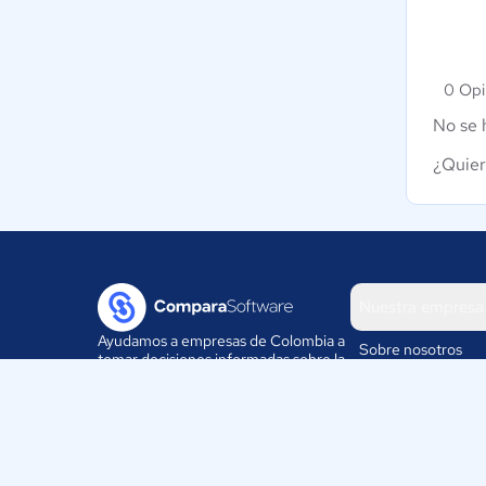
0 Opi
No se 
¿Quier
Nuestra empresa
Ayudamos a empresas de Colombia a
Sobre nosotros
tomar decisiones informadas sobre la
elección de sus herramientas
Blog
digitales.
Eventos
Trabaja con nosotr