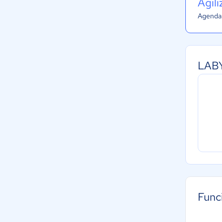
Agil
Agenda 
LABY
Func