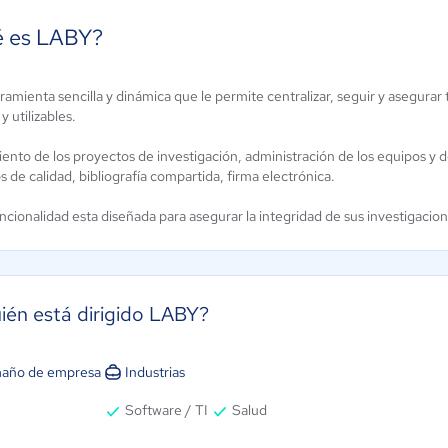
 es LABY?
amienta sencilla y dinámica que le permite centralizar, seguir y asegurar 
guru
LabOS
y utilizables.
ún sin
Aún sin
alificación
calificación
ento de los proyectos de investigación, administración de los equipos y
 de calidad, bibliografía compartida, firma electrónica.
cionalidad esta diseñada para asegurar la integridad de sus investigacion
ién está dirigido LABY?
año de empresa
Industrias
Software / TI
Salud