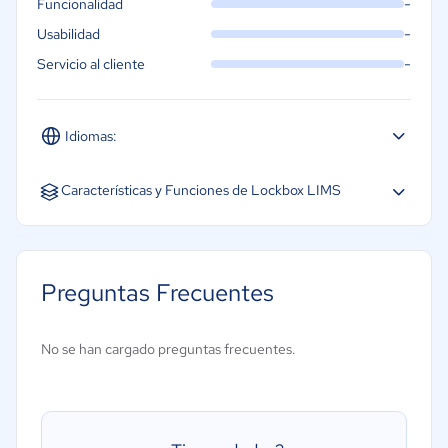
-
Funcionalidad
-
Usabilidad
-
Servicio al cliente
Idiomas:
Español
Características y Funciones de Lockbox LIMS
Certificados de análisis
Creación de informes y estadísticas
Preguntas Frecuentes
Diario de laboratorio electrónico
Gestión de flujos de trabajo
No se han cargado preguntas frecuentes.
Gestión de requisitos
Importación y exportación de datos
Registro de auditoría