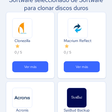
para clonar discos duros
Clonezilla
Macrium Reflect
0 / 5
0 / 5
Ver más
Ver más
Acronis
SysBud Backup