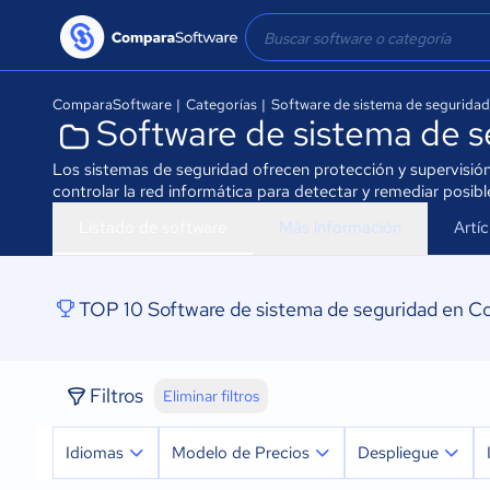
ComparaSoftware
|
Categorías
|
Software de sistema de seguridad
Software de sistema de 
Los sistemas de seguridad ofrecen protección y supervisión
controlar la red informática para detectar y remediar pos
Listado de software
Más información
Artí
TOP 10 Software de sistema de seguridad en C
Filtros
Eliminar filtros
Idiomas
Modelo de Precios
Despliegue