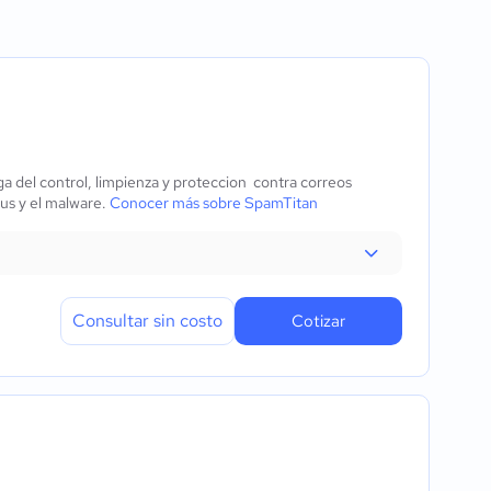
icaciones
 de datos
s
a del control, limpienza y proteccion contra correos
rus y el malware.
Conocer más sobre SpamTitan
mas
lidad
n remota
Consultar sin costo
Cotizar