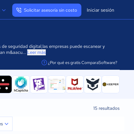
Iniciar sesión
s
Solicitar asesoría sin costo
Ver mi perfil
Cerrar sesión
s de seguridad digital,las empresas puede escanear y
ntan m&aacu...
Leer más
¿Por qué es gratis ComparaSoftware?
facilitar la conexión
15
resultados
es