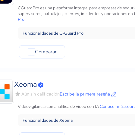
Marketing y Comunicación
CGuardPro es una plataforma integral para empresas de segurida
Automotriz
supervisores, patrullajes, clientes, incidentes y operaciones en
Comercio Electrónico
Pro
Ventas y servicios
Tecnología
Funcionalidades de C-Guard Pro
Metales y Minería
Recursos Humanos
Comparar
Gastronomía
Aeroespacial y defensa
Turismo
Contabilidad
Xeoma
Moda y textiles
Aún sin calificación
Escribe la primera reseña
Videovigilancia con analítica de video con IA
Conocer más sobr
Funcionalidades de Xeoma