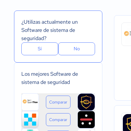
Español
Prueba Gratuita
Nube, SaaS, Web
Inglés
Versión Gratuita
Instalado - Wind
Portugués
Pago Mensual
Instalado - Mac
¿Utilizas actualmente un
Pago anual
Instalado - Linux
Pago de única vez
Dispositivo móvil 
Software de sistema de
Dispositivo móvil
seguridad?
Sí
No
Los mejores Software de
sistema de seguridad
Comparar
Comparar