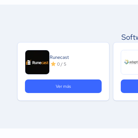
Soft
Runecast
0 / 5
Ver más