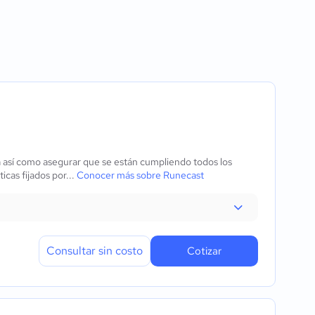
e acceso
o
es
res
ades
 virtuales
rio
ma así como asegurar que se están cumpliendo todos los
icas fijados por...
Conocer más sobre Runecast
Consultar sin costo
Cotizar