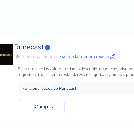
Agricultura
Micro: 1 a 9 trabajadores
Archivo y conservación
ows
Construcción
Pequeña: 10 a 49 trabajadores
Control de versiones
Educación
Mediana: 50 a 249 trabajadores
Controles o permisos d
Energía
Grande: Más de 250 trabajadores
Gestión del rendimient
- iOS Nativo
Hotelería / Viajes
Movilidad de datos
 - Android Nativo
Seguros
Panel de comunicacion
Legales
Recuperación de desast
Runecast
Farmacéutica
Supervisión de capacid
Aún sin calificación
Escribe la primera reseña
Bienes raíces
Supervisión de máquinas
Minorista
Virtualización de escrito
Estar al día de las vulnerabilidades descubiertas en cada siste
Software / TI
requisitos fijados por los estándares de seguridad y buenas práct
Telecomunicaciones
Financiera
Funcionalidades de Runecast
Alimentaria
Salud
Comparar
Manufactura
ONG
Gobierno
Transporte y logística