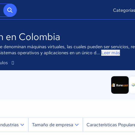
Categoría
ón en Colombia
 se denominan máquinas virtuales, las cuales pueden ser servicios, 
sistemas operativos y aplicaciones en un único d...
Leer más
culos
Industrias
Tamaño de empresa
Características Popular