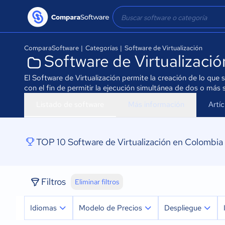
ComparaSoftware
|
Categorías
|
Software de Virtualización
Software de Virtualizaci
El Software de Virtualización permite la creación de lo que
con el fin de permitir la ejecución simultánea de dos o más 
Listado de software
Más información
Artí
TOP 10 Software de Virtualización en Colombia
Filtros
Eliminar filtros
Idiomas
Modelo de Precios
Despliegue