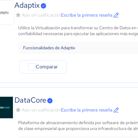
Marketing y Comunicación
Adaptix
Automotriz
Aún sin calificación
Escribe la primera reseña
Comercio Electrónico
Ventas y servicios
Utilice la Virtualización para transformar su Centro de Datos en
Tecnología
confiabilidad necesarias para ejecutar las aplicaciones más exi
Metales y Minería
Recursos Humanos
Funcionalidades de Adaptix
Gastronomía
Aeroespacial y defensa
Comparar
Turismo
Contabilidad
Moda y textiles
DataCore
Aún sin calificación
Escribe la primera reseña
Plataforma de almacenamiento definida por software de próx
de clase empresarial que proporciona una infraestructura de al