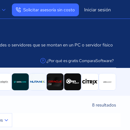
Iniciar sesión
s
Solicitar asesoría sin costo
Ver mi perfil
Cerrar sesión
redes o servidores que se montan en un PC o servidor físico
¿Por qué es gratis ComparaSoftware?
facilitar la conexión
8
resultados
es