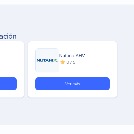
ación
Nutanix AHV
0 / 5
Ver más