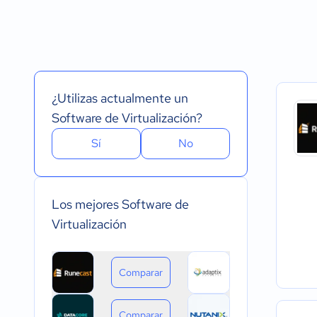
Español
Prueba Gratuita
Nube, SaaS, Web
Inglés
Versión Gratuita
Instalado - Wind
Portugués
Pago Mensual
Instalado - Mac
Pago anual
Instalado - Linux
Pago de única vez
Dispositivo móvil 
Dispositivo móvil
¿Utilizas actualmente un
Software de Virtualización?
Sí
No
Los mejores Software de
Virtualización
Comparar
Comparar