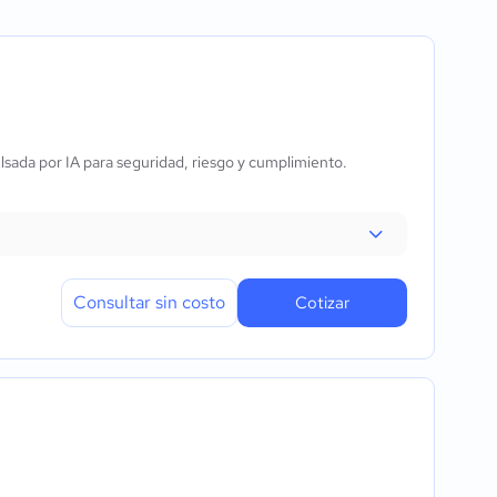
 tiempo real
stadísticas
sada por IA para seguridad, riesgo y cumplimiento.
dad
 y operaciones
iones
a
pervisión
Consultar sin costo
Cotizar
eal