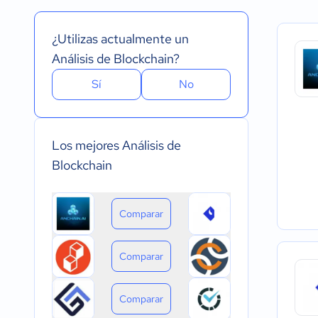
Inglés
Versión Gratuita
Instalado - Wind
Portugués
Pago Mensual
Instalado - Mac
¿Utilizas actualmente un
Pago anual
Instalado - Linux
Pago de única vez
Dispositivo móvil 
Análisis de Blockchain?
Dispositivo móvil
Sí
No
Los mejores Análisis de
Blockchain
Comparar
Comparar
Comparar