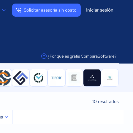
Iniciar sesión
s
Solicitar asesoría sin costo
Ver mi perfil
Cerrar sesión
¿Por qué es gratis ComparaSoftware?
facilitar la conexión
10
resultados
es
po real