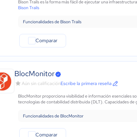
Bison Trails es la forma más fácil de ejecutar una infraestructu
Automotriz
Bison Trails
Comercio Electrónico
Ventas y servicios
Funcionalidades de Bison Trails
Tecnología
Metales y Minería
Comparar
Recursos Humanos
Gastronomía
Aeroespacial y defensa
Turismo
Contabilidad
BlocMonitor
Moda y textiles
Aún sin calificación
Escribe la primera reseña
BlocMonitor proporciona visibilidad e información esenciales so
tecnologías de contabilidad distribuida (DLT). Capacidades de g
Funcionalidades de BlocMonitor
Comparar