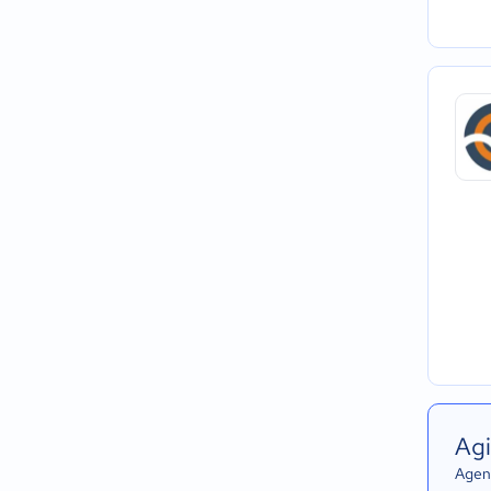
Agi
Agend