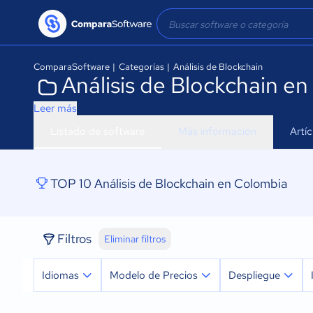
ComparaSoftware
|
Categorías
|
Análisis de Blockchain
Análisis de Blockchain e
Leer más
Listado de software
Más información
Artí
TOP 10 Análisis de Blockchain en Colombia
Filtros
Eliminar filtros
Idiomas
Modelo de Precios
Despliegue
Español
Prueba Gratuita
Nube, SaaS, Web