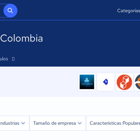
Categoría
n Colombia
culos
Industrias
Tamaño de empresa
Características Popular
Agricultura
Micro: 1 a 9 trabajadores
Actualizaciones en tiem