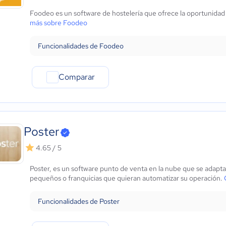
Marketing y Comunicación
Foodeo es un software de hostelería que ofrece la oportunidad 
Automotriz
más sobre Foodeo
Comercio Electrónico
Ventas y servicios
Funcionalidades de Foodeo
Tecnología
Metales y Minería
Comparar
Recursos Humanos
Gastronomía
Aeroespacial y defensa
Turismo
Contabilidad
Poster
Moda y textiles
4.65 / 5
Poster, es un software punto de venta en la nube que se adapta
pequeños o franquicias que quieran automatizar su operación.
Funcionalidades de Poster