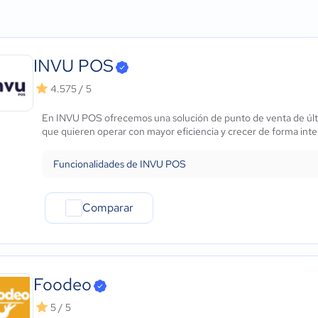
Agricultura
Micro: 1 a 9 trabajadores
Pantallas táctiles
ows
Construcción
Pequeña: 10 a 49 trabajadores
Gestión de inventarios
Educación
Mediana: 50 a 249 trabajadores
Gestión de pedidos
Energía
Grande: Más de 250 trabajadores
Facturación electrónica.
INVU POS
- iOS Nativo
Hotelería / Viajes
Reportes y análisis de d
 - Android Nativo
Seguros
Gestión de compras
4.575 / 5
Legales
En INVU POS ofrecemos una solución de punto de venta de últ
Farmacéutica
que quieren operar con mayor eficiencia y crecer de forma intel
Bienes raíces
Minorista
Funcionalidades de INVU POS
Software / TI
Telecomunicaciones
Financiera
Comparar
Alimentaria
Salud
Manufactura
ONG
Foodeo
Gobierno
5 / 5
Transporte y logística