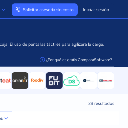
Iniciar sesión
s
Solicitar asesoría sin costo
Ver mi perfil
Cerrar sesión
a. El uso de pantallas táctiles para agilizará la carga.
¿Por qué es gratis ComparaSoftware?
facilitar la conexión
28
resultados
es