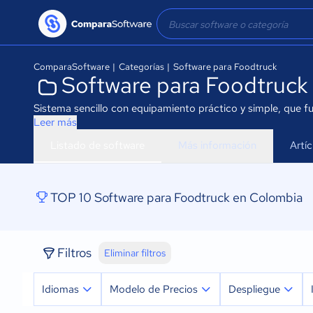
ComparaSoftware
|
Categorías
|
Software para Foodtruck
Software para Foodtruck
Sistema sencillo con equipamiento práctico y simple, que func
Leer más
Listado de software
Más información
Artí
TOP 10 Software para Foodtruck en Colombia
Filtros
Eliminar filtros
Idiomas
Modelo de Precios
Despliegue