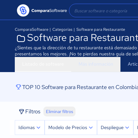
ComparaSoftware
|
Categorías
|
Software para Restaurante
Software para Restauran
¿Sientes que la dirección de tu restaurante está demasiado
presentamos los mejores. ¡No te pierdas nuestra guía de se
Listado de software
Más información
Artí
TOP 10 Software para Restaurante en Colombi
Filtros
Eliminar filtros
Idiomas
Modelo de Precios
Despliegue