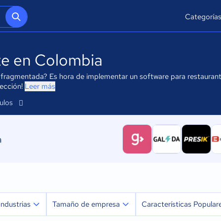
Categoría
te en Colombia
 fragmentada? Es hora de implementar un software para restaurante
lección!
Leer más
culos
a
Industrias
Tamaño de empresa
Características Popular