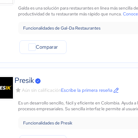
Marketing y Comunicación
Galda es una solución para restaurantes en línea más sencilla 
Automotriz
productividad de tu restaurante más rápido que nunca.
Conocer
Comercio Electrónico
Ventas y servicios
Funcionalidades de Gal-Da Restaurantes
Tecnología
Metales y Minería
Comparar
Recursos Humanos
Gastronomía
Aeroespacial y defensa
Turismo
Contabilidad
Presik
Moda y textiles
Aún sin calificación
Escribe la primera reseña
Es un desarrollo sencillo, fácil y eficiente en Colombia. Ayuda
procesos empresariales. Su sencilla interfaz le permite al usuari
Funcionalidades de Presik