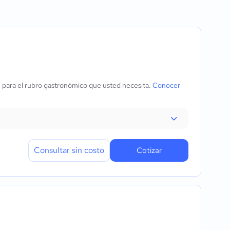
gitales
edidos
ones de delivery
atos
e para el rubro gastronómico que usted necesita.
Conocer
ón de mesas
Consultar sin costo
Cotizar