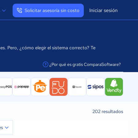
Iniciar sesión
s
Solicitar asesoría sin costo
Ver mi perfil
Cerrar sesión
s. Pero, ¿cómo elegir el sistema correcto? Te
¿Por qué es gratis ComparaSoftware?
facilitar la conexión
202
resultados
es