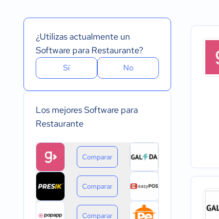
Español
Prueba Gratuita
Nube, SaaS, Web
Inglés
Versión Gratuita
Instalado - Wind
Portugués
Pago Mensual
Instalado - Mac
¿Utilizas actualmente un
Pago anual
Instalado - Linux
Pago de única vez
Dispositivo móvil 
Software para Restaurante?
Dispositivo móvil
Sí
No
Los mejores Software para
Restaurante
Comparar
Comparar
Comparar