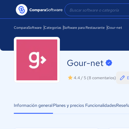
ComparaSoftware
Categorías
Software para Restaurante
Gour-net
Gour-net
E
4.4 / 5
(8 comentarios)
Información general
Planes y precios
Funcionalidades
Reseñ