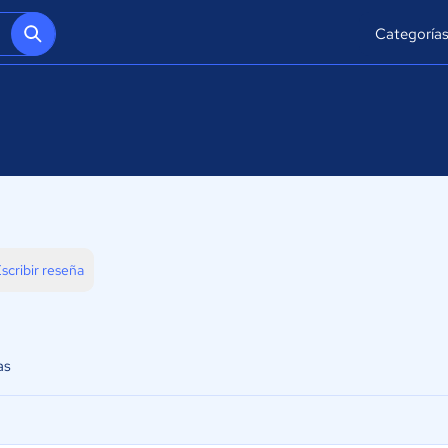
Categoría
scribir reseña
as