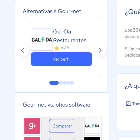
¿Qué
Alternativas a Gour-net
Los
20 
Gal-Da
Pre
desarro
Restaurantes
A
c
5 / 5
El únic
pedidos
Ver perfil
¿A qu
Tam
Gour-net vs. otros software
Comparar