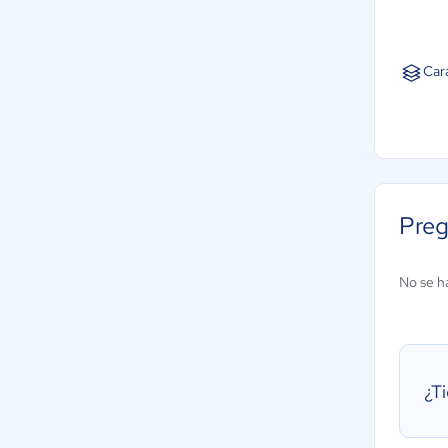
Car
Preg
No se h
¿T