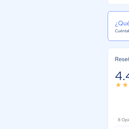
¿Qué
Cuéntal
Rese
4.
8 Opi