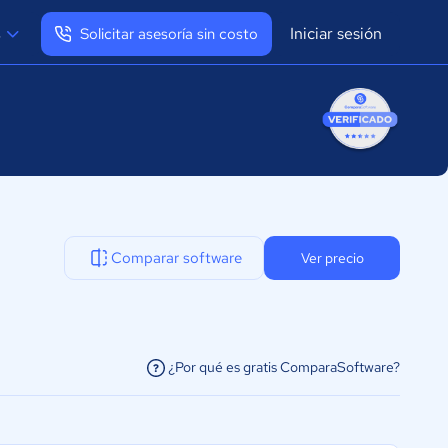
Iniciar sesión
s
Solicitar asesoría sin costo
Ver mi perfil
Cerrar sesión
Comparar software
Ver precio
¿Por qué es gratis ComparaSoftware?
facilitar la conexión