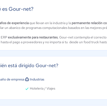
 es Gour-net?
EasyPOS
años de experiencia
que llevan en la industria y la
permanente relación con
Punto de venta
sik
llar un abanico de programas computacionales basados en las mejores prác
para
ún sin
alificación
restaurantes
o ERP
exclusivamente para restaurantes
, Gour-net contempla el correcto
 hasta el pago a proveedores y no importa si tu desde un food truck hasta
3.2 / 5
ién está dirigido Gour-net?
año de empresa
Industrias
Hotelería / Viajes