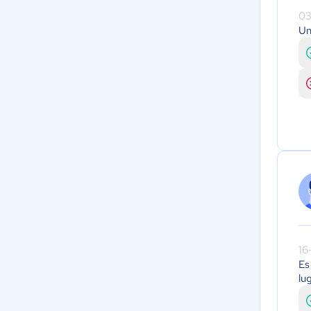
03
Un
16
Es
lu