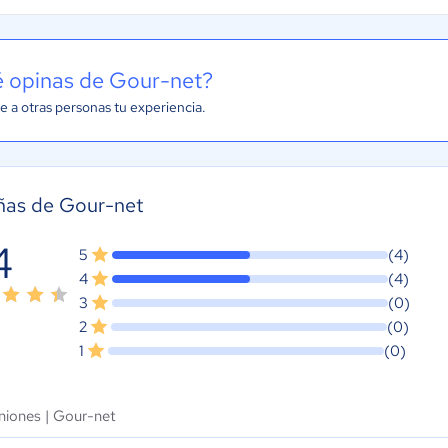
 opinas de Gour-net?
e a otras personas tu experiencia.
ñas de Gour-net
4
5
(4)
4
(4)
3
(0)
2
(0)
1
(0)
niones |
Gour-net