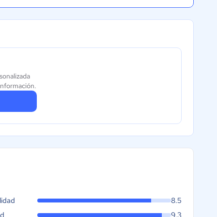
sonalizada
información.
lidad
8.5
ad
9.3