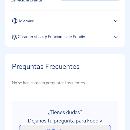
Idiomas:
Español
Inglés
Portugués
Características y Funciones de Foodiv
Pantallas táctiles
Impresión por comanderas
Preguntas Frecuentes
Pantallas táctiles
Facturación Electrónica
No se han cargado preguntas frecuentes.
Carga de Recetas
Gestión de inventarios
Gestión de pedidos
¿Tienes dudas?
Reportes y análisis de datos
Déjanos tu pregunta para Foodiv
Gestión de compras