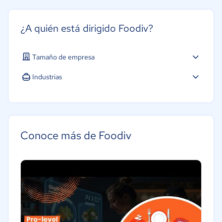
¿A quién está dirigido Foodiv?
Tamaño de empresa
Mediana: 50 a 249 trabajadores
Industrias
Hotelería / Viajes
Conoce más de Foodiv