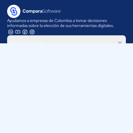
Ayudamos a empresas de Colombia a tomar decisiones
informadas sobre la elección de sus herramientas digitales.
Nuestra empresa
Proveedores
Contáctanos
Selecciona tu país:
Colombia
ComparaSoftware LLC 2025
Políticas de Privacidad
·
Políticas de Cookies
·
Términos y