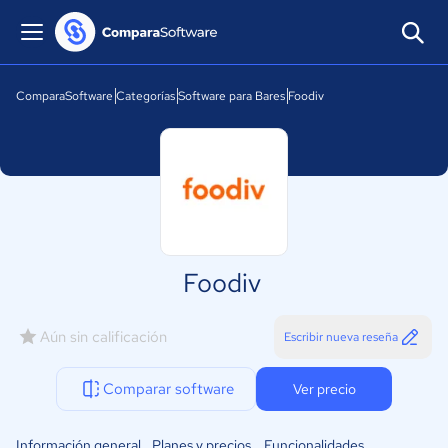
ComparaSoftware
Categorías
Software para Bares
Foodiv
Foodiv
Aún sin calificación
Escribir nueva reseña
Comparar software
Ver precio
Información general
Planes y precios
Funcionalidades