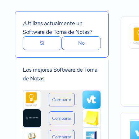
Español
Prueba Gratuita
Nube, SaaS, Web
Inglés
Versión Gratuita
Instalado - Wind
Portugués
Pago Mensual
Instalado - Mac
¿Utilizas actualmente un
Pago anual
Instalado - Linux
Pago de única vez
Dispositivo móvil 
Software de Toma de Notas?
Dispositivo móvil
Sí
No
Los mejores Software de Toma
de Notas
Comparar
Comparar
Comparar