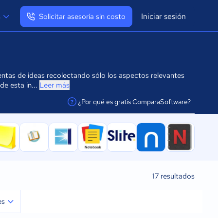
Iniciar sesión
s
Solicitar asesoría sin costo
Ver mi perfil
Cerrar sesión
entas de ideas recolectando sólo los aspectos relevantes
de esta in...
Leer más
¿Por qué es gratis ComparaSoftware?
facilitar la conexión
17
resultados
es