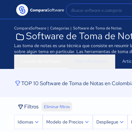
ComparaSoftware
|
Categorías
|
Software de Toma de Notas
Software de Toma de No
Las toma de notas es una técnica que consiste en resumir l
sobre algún tema en particular. Las herramientas de toma de
Listado de software
Más información
Artí
TOP 10 Software de Toma de Notas en Colombi
Filtros
Eliminar filtros
Idiomas
Modelo de Precios
Despliegue