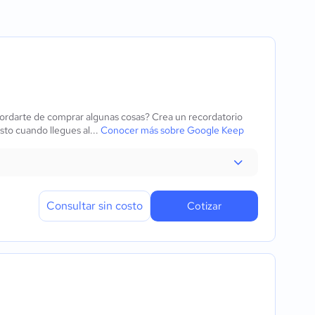
cumentos
e acceso
ración
ón de datos
ordarte de comprar algunas cosas? Crea un recordatorio
t)
sto cuando llegues al...
Conocer más sobre Google Keep
ivos
Consultar sin costo
Cotizar