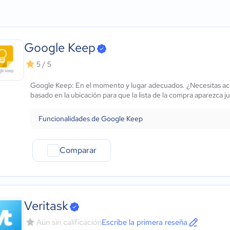
Agricultura
Micro: 1 a 9 trabajadores
Almacenamiento de do
ows
Construcción
Pequeña: 10 a 49 trabajadores
Búsqueda/filtro
Educación
Mediana: 50 a 249 trabajadores
Controles o permisos d
Energía
Grande: Más de 250 trabajadores
Gestión de notas
Google Keep
- iOS Nativo
Hotelería / Viajes
Gestión de tareas
 - Android Nativo
Seguros
Herramientas de colabo
5 / 5
Legales
Importación y exportaci
Google Keep: En el momento y lugar adecuados. ¿Necesitas ac
Farmacéutica
Lista de tareas (to-do lis
basado en la ubicación para que la lista de la compra aparezca ju
Bienes raíces
Notas de la reunión
Minorista
Uso compartido de arch
Funcionalidades de Google Keep
Software / TI
Telecomunicaciones
Financiera
Comparar
Alimentaria
Salud
Manufactura
ONG
Veritask
Gobierno
Aún sin calificación
Escribe la primera reseña
Transporte y logística