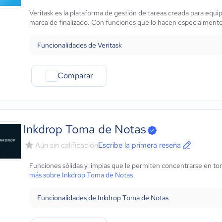
Marketing y Comunicación
Veritask es la plataforma de gestión de tareas creada para equip
Automotriz
marca de finalizado. Con funciones que lo hacen especialmente 
Comercio Electrónico
Ventas y servicios
Funcionalidades de Veritask
Tecnología
Metales y Minería
Comparar
Recursos Humanos
Gastronomía
Aeroespacial y defensa
Turismo
Contabilidad
Inkdrop Toma de Notas
Moda y textiles
Aún sin calificación
Escribe la primera reseña
Funciones sólidas y limpias que le permiten concentrarse en t
más sobre Inkdrop Toma de Notas
Funcionalidades de Inkdrop Toma de Notas