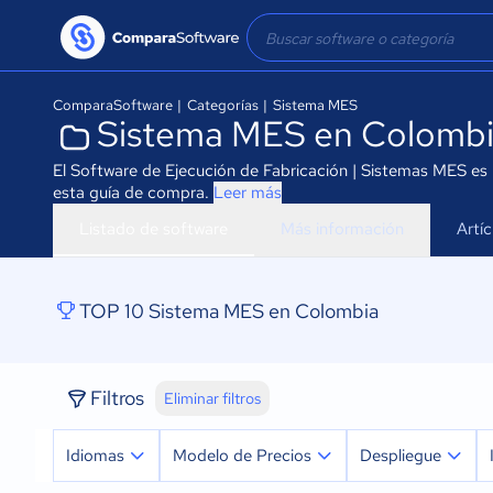
ComparaSoftware
|
Categorías
|
Sistema MES
Sistema MES en Colomb
El Software de Ejecución de Fabricación | Sistemas MES es l
esta guía de compra.
Leer más
Listado de software
Más información
Artí
TOP 10 Sistema MES en Colombia
Filtros
Eliminar filtros
Idiomas
Modelo de Precios
Despliegue