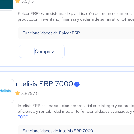
3.6 / 5
Marketing y Comunicación
Automotriz
Epicor ERP es un sistema de planificación de recursos empresar
Comercio Electrónico
producción, inventario, finanzas y cadena de suministro. Ofrec
Ventas y servicios
Tecnología
Funcionalidades de Epicor ERP
Metales y Minería
Recursos Humanos
Comparar
Gastronomía
Aeroespacial y defensa
Turismo
Contabilidad
Intelisis ERP 7000
Moda y textiles
3.875 / 5
Intelisis ERP es una solución empresarial que integra y comuni
eficiencia y rentabilidad mediante funcionalidades avanzadas y e
7000
Funcionalidades de Intelisis ERP 7000