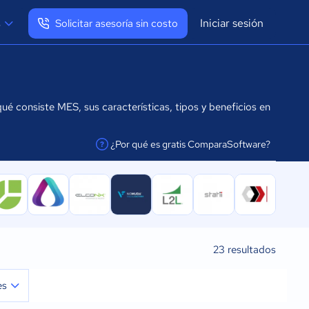
Iniciar sesión
s
Solicitar asesoría sin costo
Ver mi perfil
Cerrar sesión
ué consiste MES, sus características, tipos y beneficios en
¿Por qué es gratis ComparaSoftware?
facilitar la conexión
23
resultados
es