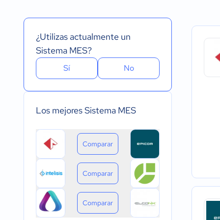
Español
Prueba Gratuita
Nube, SaaS, Web
Inglés
Versión Gratuita
Instalado - Wind
Portugués
Pago Mensual
Instalado - Mac
¿Utilizas actualmente un
Pago anual
Instalado - Linux
Pago de única vez
Dispositivo móvil 
Sistema MES?
Dispositivo móvil
Sí
No
Los mejores Sistema MES
Comparar
Comparar
Comparar