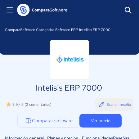
ComparaSoftware
Categorías
Software ERP
Intelisis ERP 7000
Intelisis ERP 7000
3.9 / 5
(2 comentarios)
Escribir reseña
Comparar software
Ver precio
Información general
Planes y precios
Funcionalidades
Reseñas