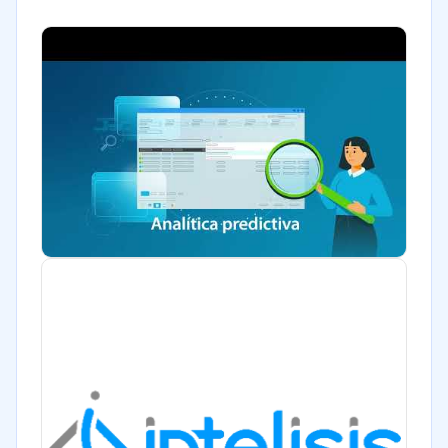
Bienes raíces
Minorista
Software / TI
Telecomunicaciones
Manufactura
Transporte y logística
Marketing y Comunicación
Automotriz
Comercio Electrónico
Tecnología
Metales y Minería
Contabilidad