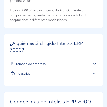
personalizadas.
Intelisis ERP ofrece esquemas de licenciamiento en
compra perpetua, renta mensual o modalidad cloud,
adaptándose a diferentes modalidades.
¿A quién está dirigido Intelisis ERP
7000?
Tamaño de empresa
Pequeña: 10 a 49 trabajadores
Industrias
Mediana: 50 a 249 trabajadores
Agricultura
Grande: Más de 250 trabajadores
Construcción
Seguros
Conoce más de Intelisis ERP 7000
Farmacéutica