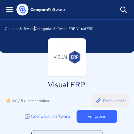
ComparaSoftware
Categorías
Software ERP
Visual ERP
Visual ERP
3.0 / 5
(1 comentarios)
Escribir reseña
Comparar software
Ver precio