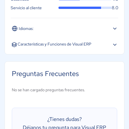
8.0
Servicio al cliente
Idiomas:
Español
Inglés
Características y Funciones de Visual ERP
Gestión de almacén
Gestión de órdenes de compra
Preguntas Frecuentes
Gestión financiera
Creación de informes/análisis
No se han cargado preguntas frecuentes.
Gestión de inventarios
Gestión de la distribución
¿Tienes dudas?
Déjanos tu pregunta para Visual ERP