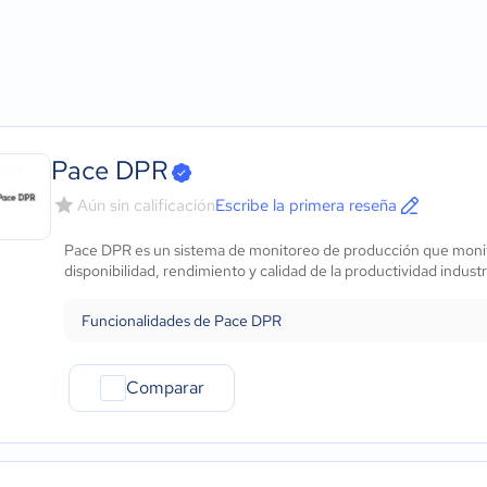
Agricultura
Micro: 1 a 9 trabajadores
Análisis de causa raíz
ows
Construcción
Pequeña: 10 a 49 trabajadores
Análisis de tendencias
Educación
Mediana: 50 a 249 trabajadores
Benchmarking
Energía
Grande: Más de 250 trabajadores
Control de calidad
- iOS Nativo
Hotelería / Viajes
Creación de informes hi
 - Android Nativo
Seguros
Gestión de pedidos de t
Legales
Métricas de rendimient
Pace DPR
Farmacéutica
Seguimiento de costes
Aún sin calificación
Escribe la primera reseña
Bienes raíces
Seguimiento de tiempo 
Minorista
Creación de informes en
Pace DPR es un sistema de monitoreo de producción que monitor
Software / TI
disponibilidad, rendimiento y calidad de la productividad industr
Telecomunicaciones
Financiera
Funcionalidades de Pace DPR
Alimentaria
Salud
Comparar
Manufactura
ONG
Gobierno
Transporte y logística