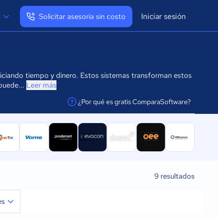
Iniciar sesión
s
Solicitar asesoría sin costo
Ver mi perfil
Cerrar sesión
diciando tiempo y dinero. Estos sistemas transforman estos
puede...
Leer más
¿Por qué es gratis ComparaSoftware?
facilitar la conexión
9
resultados
es