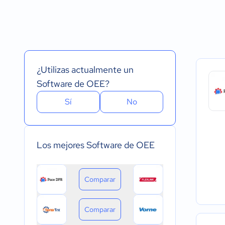
Español
Prueba Gratuita
Nube, SaaS, Web
Inglés
Versión Gratuita
Instalado - Wind
Portugués
Pago Mensual
Instalado - Mac
Pago anual
Instalado - Linux
Pago de única vez
Dispositivo móvil 
Dispositivo móvil
¿Utilizas actualmente un
Software de OEE?
Sí
No
Los mejores Software de OEE
Comparar
Comparar