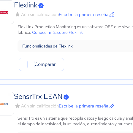
Marketing y Comunicación
Flexlink
Automotriz
Aún sin calificación
Escribe la primera reseña
Comercio Electrónico
Ventas y servicios
FlexLink Production Monitoring es un software OEE que sirve par
Tecnología
fábrica.
Conocer más sobre Flexlink
Metales y Minería
Recursos Humanos
Funcionalidades de Flexlink
Gastronomía
Aeroespacial y defensa
Comparar
Turismo
Contabilidad
Moda y textiles
SensrTrx LEAN
Aún sin calificación
Escribe la primera reseña
SensrTrx es un sistema que recopila datos y luego calcula y ana
el tiempo de inactividad, la utilización, el rendimiento y muchos