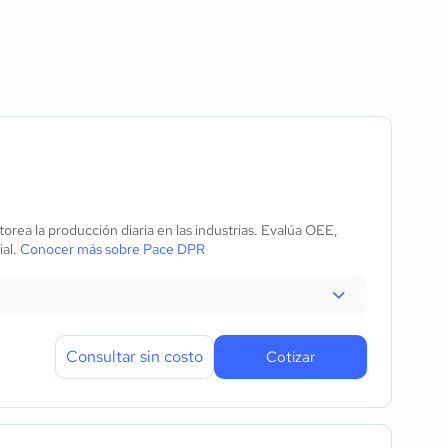
stóricos
rabajo
o
de inactividad
 tiempo real
ea la producción diaria en las industrias. Evalúa OEE,
ial.
Conocer más sobre Pace DPR
Consultar sin costo
Cotizar