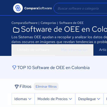
ComparaSoftware
|
Categorías
|
Software de OEE
Software de OEE en Col
Los Sistemas OEE ayudan a recopilar y analizar los datos 
datos oscuros en imágenes que revelan tendencias o proble
Listado de software
Más información
Artí
TOP 10 Software de OEE en Colombia
Filtros
Eliminar filtros
Idiomas
Modelo de Precios
Despliegue