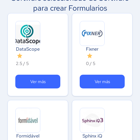
para crear Formularios
DataScope
Fixner
2.5 / 5
0 / 5
Ver más
Ver más
Formidável
Sphinx iQ