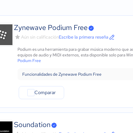
Agricultura
Micro: 1 a 9 trabajadores
Separación de pistas (s
ows
Construcción
Pequeña: 10 a 49 trabajadores
DJ mixer multidecks
Educación
Mediana: 50 a 249 trabajadores
Video mixing
Energía
Grande: Más de 250 trabajadores
Creación de videoskins
Zynewave Podium Free
- iOS Nativo
Hotelería / Viajes
Sonido de máxima calid
 - Android Nativo
Seguros
Efectos De Audio Y Vid
Aún sin calificación
Escribe la primera reseña
Legales
Samplers De Audio Y Vi
Podium es una herramienta para grabar música moderno que a
Farmacéutica
Performance Pads
equipos de audio y MIDI externos, esta disponible solo para Win
Bienes raíces
Administración De Fono
Podium Free
Minorista
Editor De Pads
Software / TI
Transmisión De Video A
Funcionalidades de Zynewave Podium Free
Telecomunicaciones
Control Remoto Con Móv
Financiera
Comparar
Alimentaria
Salud
Manufactura
ONG
Gobierno
Soundation
Transporte y logística