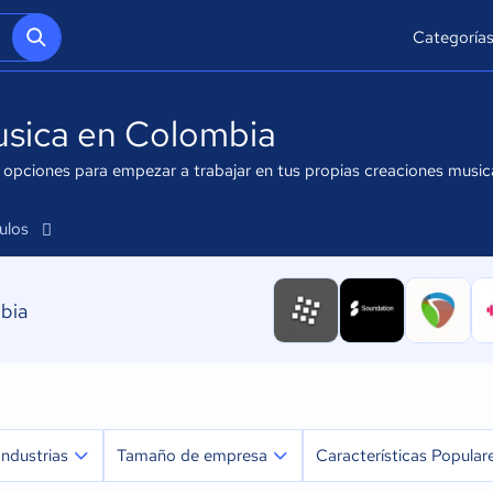
Categoría
usica en Colombia
opciones para empezar a trabajar en tus propias creaciones musica
culos
bia
Industrias
Tamaño de empresa
Características Popular