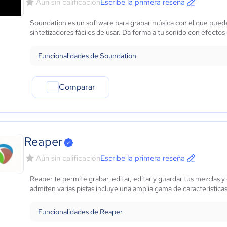
Aún sin calificación
Escribe la primera reseña
Marketing y Comunicación
Automotriz
Soundation es un software para grabar música con el que puedes
Comercio Electrónico
sintetizadores fáciles de usar. Da forma a tu sonido con efecto
Ventas y servicios
Tecnología
Funcionalidades de Soundation
Metales y Minería
Recursos Humanos
Comparar
Gastronomía
Aeroespacial y defensa
Turismo
Contabilidad
Reaper
Moda y textiles
Aún sin calificación
Escribe la primera reseña
Reaper te permite grabar, editar, editar y guardar tus mezclas
admiten varias pistas incluye una amplia gama de características
Funcionalidades de Reaper