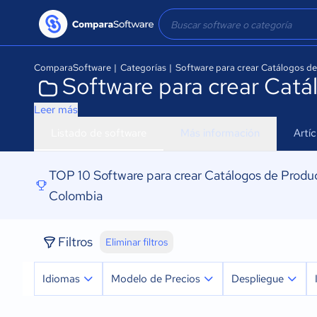
ComparaSoftware
|
Categorías
|
Software para crear Catálogos d
Software para crear Cat
Leer más
Listado de software
Más información
Artí
TOP 10 Software para crear Catálogos de Produ
Colombia
Filtros
Eliminar filtros
Idiomas
Modelo de Precios
Despliegue
Español
Prueba Gratuita
Nube, SaaS, Web