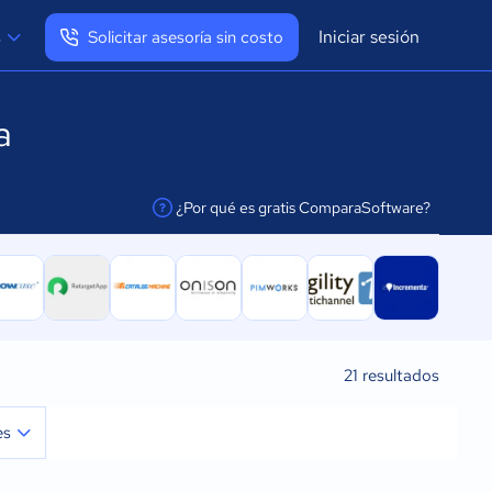
Iniciar sesión
s
Solicitar asesoría sin costo
Ver mi perfil
a
Cerrar sesión
¿Por qué es gratis ComparaSoftware?
facilitar la conexión
21
resultados
es
s