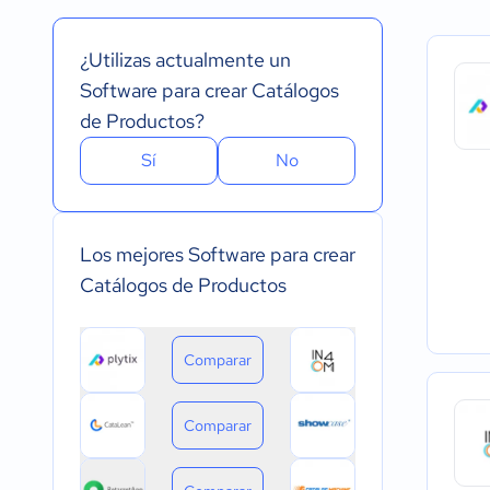
Inglés
Versión Gratuita
Instalado - Wind
Portugués
Pago Mensual
Instalado - Mac
¿Utilizas actualmente un
Pago anual
Instalado - Linux
Pago de única vez
Dispositivo móvil 
Software para crear Catálogos
Dispositivo móvil
de Productos?
Sí
No
Los mejores Software para crear
Catálogos de Productos
Comparar
Comparar