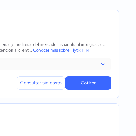
ación
cruzada
ectrónico
queñas y medianas del mercado hispanohablante gracias a
ención al client...
Conocer más sobre Plytix PIM
 datos
Consultar sin costo
Cotizar