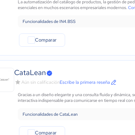
La automatización del catálogo de productos, la gestión de pedid
Automotriz
esenciales en muchos escenarios empresariales modernos.
Con
Comercio Electrónico
Ventas y servicios
Funcionalidades de IN4.BSS
Tecnología
Metales y Minería
Comparar
Recursos Humanos
Gastronomía
Aeroespacial y defensa
Turismo
Contabilidad
CataLean
Moda y textiles
Aún sin calificación
Escribe la primera reseña
Gracias a un diseño elegante y una consulta fluida y dinámica,
interactiva indispensable para comunicarse en tiempo real con s
Funcionalidades de CataLean
Comparar