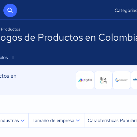
Categoría
e Productos
álogos de Productos en Colombi
culos
ctos en
Industrias
Tamaño de empresa
Características Popular
Agricultura
Micro: 1 a 9 trabajadores
Biblioteca de contenido