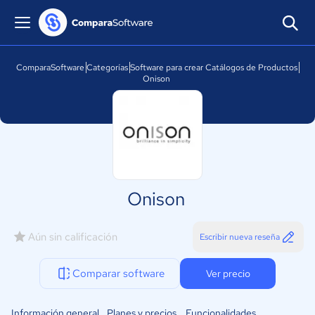
ComparaSoftware
Categorías
Software para crear Catálogos de Productos
Onison
Onison
Aún sin calificación
Escribir nueva reseña
Comparar software
Ver precio
Información general
Planes y precios
Funcionalidades