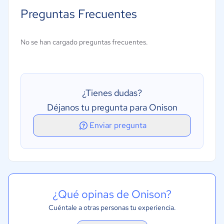
Creación de catálogos
Preguntas Frecuentes
Gestión de comercio electrónico
Gestión de contenidos
No se han cargado preguntas frecuentes.
Gestión de precios
Publicación de bases de datos
¿Tienes dudas?
Déjanos tu pregunta para Onison
Enviar pregunta
¿Qué opinas de Onison?
Cuéntale a otras personas tu experiencia.