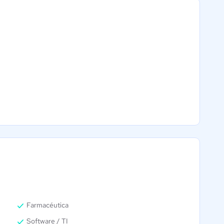
Catalog
Machine
0 / 5
Farmacéutica
Software / TI