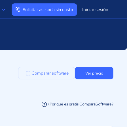
Iniciar sesión
s
Solicitar asesoría sin costo
Ver mi perfil
Cerrar sesión
Comparar software
Ver precio
¿Por qué es gratis ComparaSoftware?
facilitar la conexión