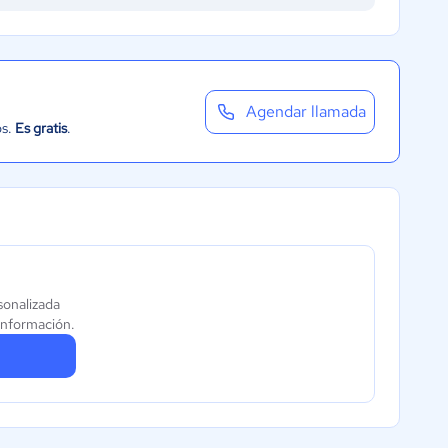
Agendar llamada
os.
Es gratis
.
sonalizada
información.