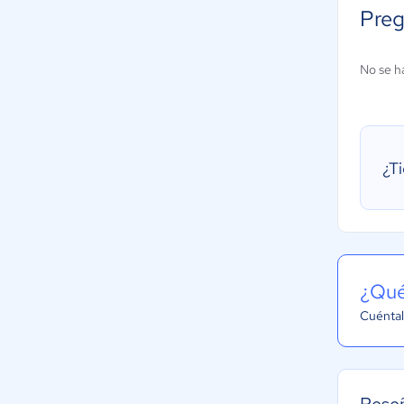
Preg
No se h
¿T
¿Qué
Cuéntal