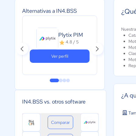
¿Qué
Alternativas a IN4.BSS
Nuestra
Plytix PIM
Cat
Mot
4.8 / 5
Mot
Clas
Ver perfil
Mot
Repo
¿A qu
IN4.BSS vs. otros software
Tam
Comparar