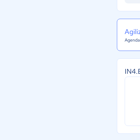
Agil
Agenda 
IN4.