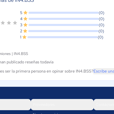
ñas de IN4.BSS
5
(0)
4
(0)
3
(0)
2
(0)
1
(0)
niones |
IN4.BSS
han publicado reseñas todavía
es ser la primera persona en opinar sobre IN4.BSS?
Escribe un
Proveedores
Contáctan