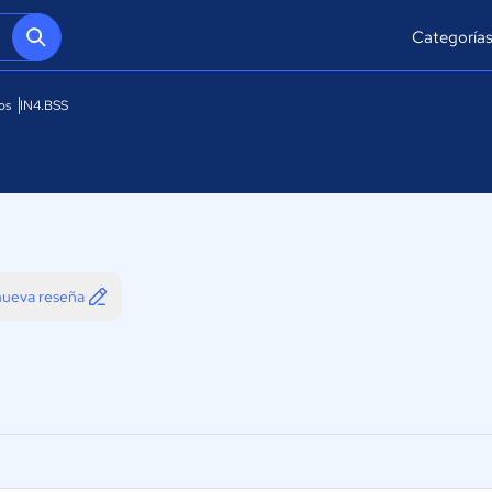
Categoría
os
IN4.BSS
 nueva reseña