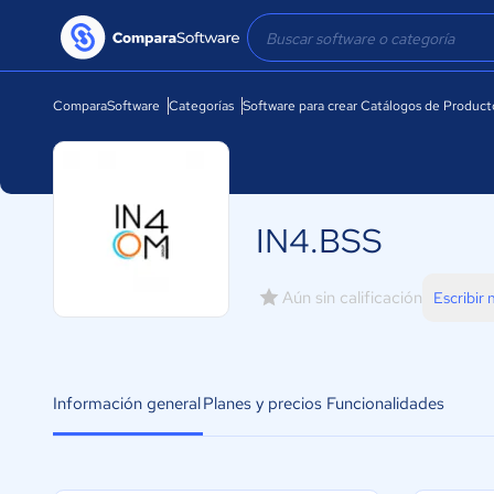
ComparaSoftware
Categorías
Software para crear Catálogos de Product
IN4.BSS
Aún sin calificación
Escribir
Información general
Planes y precios
Funcionalidades