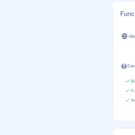
Func
Idi
Car
Bi
Fu
Pe