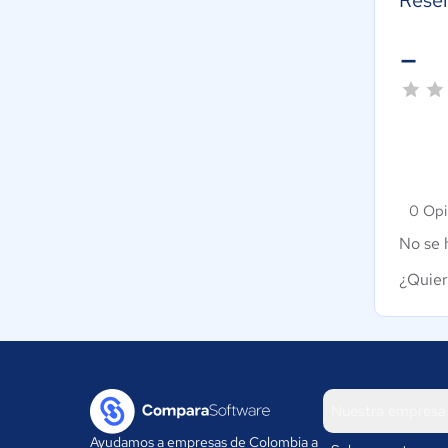
Rese
-
0 Opi
No se 
¿Quier
Nuestra empresa
Ayudamos a empresas de Colombia a