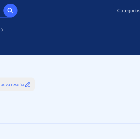
Categoría
 3
 nueva reseña