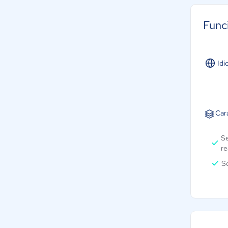
Func
Idi
Cara
Se
re
S