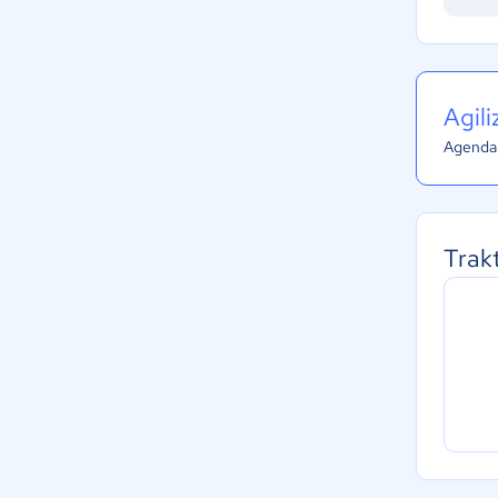
Agil
Agenda 
Trak