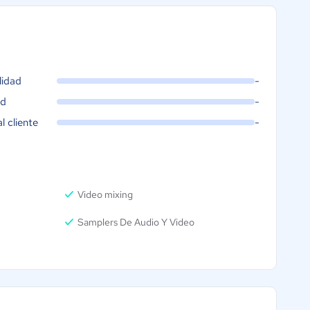
lidad
-
ad
-
al cliente
-
Video mixing
Samplers De Audio Y Video