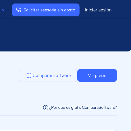
Iniciar sesión
s
Solicitar asesoría sin costo
Ver mi perfil
Cerrar sesión
Comparar software
Ver precio
¿Por qué es gratis ComparaSoftware?
facilitar la conexión