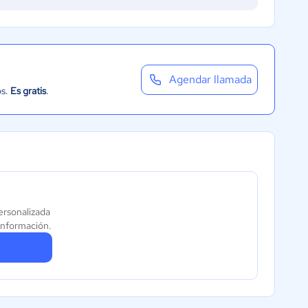
Agendar llamada
os.
Es gratis
.
ersonalizada
información.