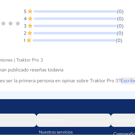
5
(0)
4
(0)
3
(0)
2
(0)
1
(0)
niones |
Traktor Pro 3
han publicado reseñas todavía
es ser la primera persona en opinar sobre Traktor Pro 3?
Escrib
Proveedores
Contáctan
Nuestros servicios
ComparaSo