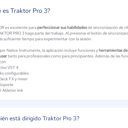
 es Traktor Pro 3?
R es excelente para
perfeccionar sus habilidades
de sincronización de r
ndation
Reaper
KTOR PRO 3 haga parte del trabajo. Al presionar el botón de sincronizació
ún sin
Aún sin
da suficiente tiempo para experimentar con la sesión.
alificación
calificación
por Native Instruments, la aplicación incluye funciones y
herramientas de 
 usar
tanto para profesionales como para principiantes. Además de las fun
con:
ctos VST 4
ks configurables.
Deck FX y mixer
Soporte
 Ableton link
ién está dirigido Traktor Pro 3?