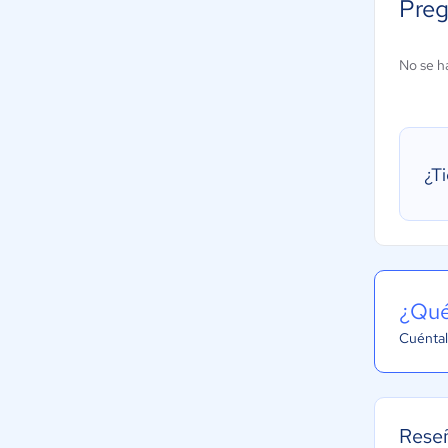
Preg
No se h
¿T
¿Qué
Cuéntal
Reseñ