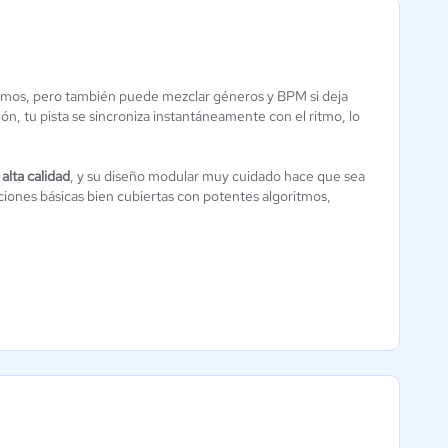
itmos, pero también puede mezclar géneros y BPM si deja
MixPad
Pro Tools
n, tu pista se sincroniza instantáneamente con el ritmo, lo
Aún sin
Aún sin
calificación
calificación
alta calidad
, y su diseño modular muy cuidado hace que sea
ciones básicas bien cubiertas con potentes algoritmos,