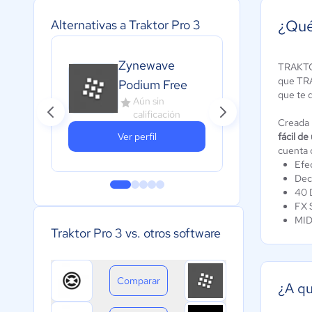
¿Qué
Alternativas a Traktor Pro 3
Zynewave
TRAKTO
Sou
que TRA
Podium Free
A
que te 
Aún sin
c
calificación
Creada 
Ver perfil
fácil de
cuenta 
Efe
Dec
40 
FX 
MIDI
Traktor Pro 3 vs. otros software
Comparar
¿A qu