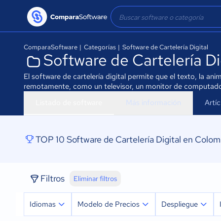
ComparaSoftware
|
Categorías
|
Software de Cartelería Digital
Software de Cartelería D
El software de cartelería digital permite que el texto, la a
remotamente, como un televisor, un monitor de computadora
Listado de software
Más información
Artí
TOP 10 Software de Cartelería Digital en Colom
Filtros
Eliminar filtros
Idiomas
Modelo de Precios
Despliegue