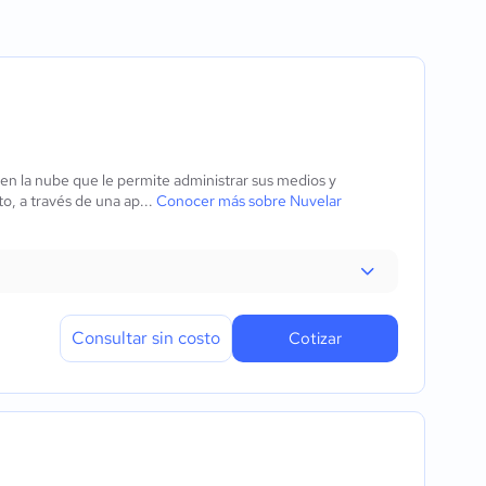
icas de reproductores
s pantallas
n remota
e uso
o en la nube que le permite administrar sus medios y
o, a través de una ap...
Conocer más sobre Nuvelar
nidos
Consultar sin costo
Cotizar