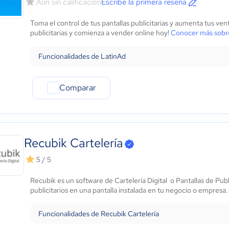
Aún sin calificación
Escribe la primera reseña
Marketing y Comunicación
Automotriz
Toma el control de tus pantallas publicitarias y aumenta tus ven
Comercio Electrónico
publicitarias y comienza a vender online hoy!
Conocer más sobr
Ventas y servicios
Tecnología
Funcionalidades de LatinAd
Metales y Minería
Recursos Humanos
Comparar
Gastronomía
Aeroespacial y defensa
Turismo
Contabilidad
Recubik Cartelería
Moda y textiles
5 / 5
Recubik es un software de Cartelería Digital o Pantallas de Pub
publicitarios en una pantalla instalada en tu negocio o empresa
Funcionalidades de Recubik Cartelería