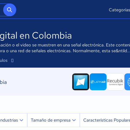
Categoría
igital en Colombia
nimación o el video se muestren en una señal electrónica. Este conte
 o una red de señales electrónicas. Normalmente, esta se&ntild..
culos
bia
Industrias
Tamaño de empresa
Características Popular