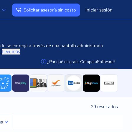
Iniciar sesión
s
Solicitar asesoría sin costo
Ver mi perfil
Cerrar sesión
nido se entrega a través de una pantalla administrada
.
Leer más
¿Por qué es gratis ComparaSoftware?
facilitar la conexión
29
resultados
es