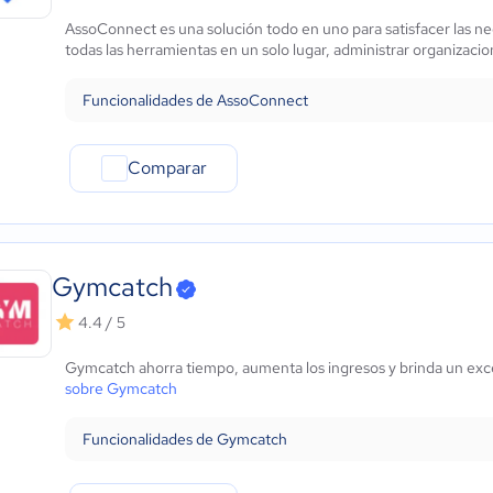
Marketing y Comunicación
AssoConnect es una solución todo en uno para satisfacer las nec
Automotriz
todas las herramientas en un solo lugar, administrar organizacion
Comercio Electrónico
Ventas y servicios
Funcionalidades de AssoConnect
Tecnología
Metales y Minería
Comparar
Recursos Humanos
Gastronomía
Aeroespacial y defensa
Turismo
Contabilidad
Gymcatch
Moda y textiles
4.4 / 5
Gymcatch ahorra tiempo, aumenta los ingresos y brinda un excel
sobre Gymcatch
Funcionalidades de Gymcatch