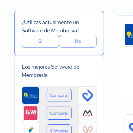
Español
Prueba Gratuita
Nube, SaaS, Web
Inglés
Versión Gratuita
Instalado - Wind
Portugués
Pago Mensual
Instalado - Mac
¿Utilizas actualmente un
Pago anual
Instalado - Linux
Pago de única vez
Dispositivo móvil 
Software de Membresía?
Dispositivo móvil
Sí
No
Los mejores Software de
Membresía
Comparar
Comparar
Comparar