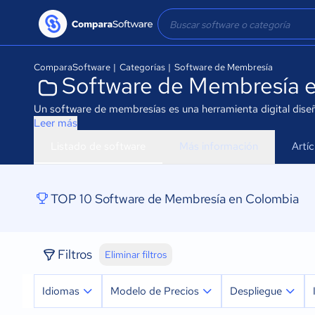
ComparaSoftware
|
Categorías
|
Software de Membresía
Software de Membresía 
Un software de membresías es una herramienta digital diseñ
Leer más
Listado de software
Más información
Artí
TOP 10 Software de Membresía en Colombia
Filtros
Eliminar filtros
Idiomas
Modelo de Precios
Despliegue