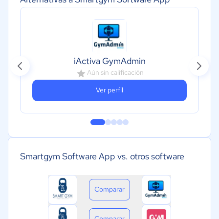
iActiva GymAdmin
Aún sin calificación
Ver perfil
Smartgym Software App vs. otros software
Comparar
Comparar