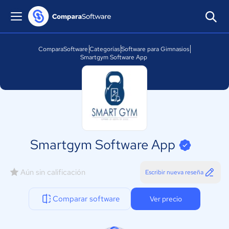
ComparaSoftware
Categorías
Software para Gimnasios
Smartgym Software App
Smartgym Software App
Aún sin calificación
Escribir nueva reseña
Comparar software
Ver precio