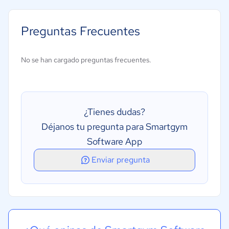
Facturación
Gestión de clases y horarios
Preguntas Frecuentes
Gestión de empleados
Gestión de marketing
No se han cargado preguntas frecuentes.
Gestión de membresías
Procesamiento de pagos
Reserva en línea
¿Tienes dudas?
Seguimiento de la asistencia
Déjanos tu pregunta para Smartgym
Software App
Enviar pregunta