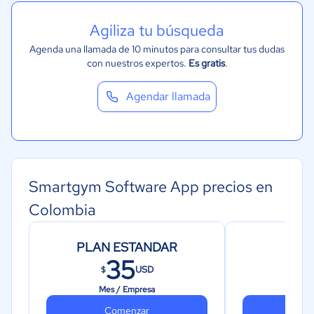
Agiliza tu búsqueda
Agenda una llamada de 10 minutos para consultar tus dudas
con nuestros expertos.
Es gratis
.
Agendar llamada
Smartgym Software App precios en
Colombia
PLAN ESTANDAR
PL
35
USD
$
$
Mes / Empresa
Mes 
Comenzar
Co