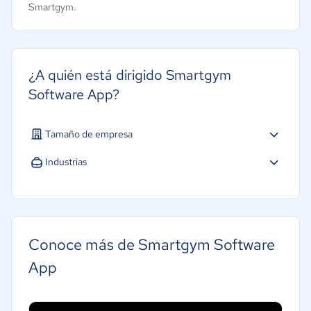
Smartgym.
¿A quién está dirigido Smartgym
Software App?
Tamaño de empresa
Micro: 1 a 9 trabajadores
Industrias
Software / TI
Tecnología
Conoce más de Smartgym Software
App