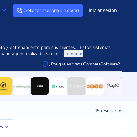
Iniciar sesión
s
Solicitar asesoría sin costo
Ver mi perfil
Cerrar sesión
nto / entrenamiento para sus clientes. Estos sistemas
manera personalizada. Con el...
Leer más
¿Por qué es gratis ComparaSoftware?
facilitar la conexión
15
resultados
es