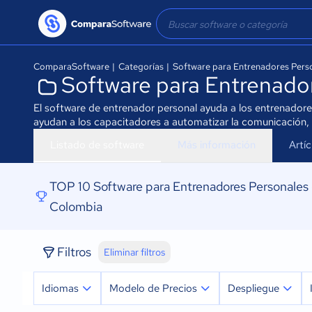
ComparaSoftware
|
Categorías
|
Software para Entrenadores Pers
Software para Entrenado
El software de entrenador personal ayuda a los entrenadore
ayudan a los capacitadores a automatizar la comunicación, 
Listado de software
Más información
Artí
TOP 10 Software para Entrenadores Personales
Colombia
Filtros
Eliminar filtros
Idiomas
Modelo de Precios
Despliegue