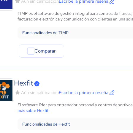
Aún sin calificación
Escribe la primera reseña
Marketing y Comunicación
Automotriz
TIMP es el software de gestión integral para centros de fitness, 
Comercio Electrónico
facturación electrónica y comunicación con clientes en una sola 
Ventas y servicios
Tecnología
Funcionalidades de TIMP
Metales y Minería
Recursos Humanos
Comparar
Gastronomía
Aeroespacial y defensa
Turismo
Contabilidad
Hexfit
Moda y textiles
Aún sin calificación
Escribe la primera reseña
El software líder para entrenador personal y centros deportivos 
más sobre Hexfit
Funcionalidades de Hexfit