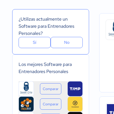
Español
Prueba Gratuita
Nube, SaaS, Web
Inglés
Versión Gratuita
Instalado - Wind
Portugués
Pago Mensual
Instalado - Mac
¿Utilizas actualmente un
Pago anual
Instalado - Linux
Pago de única vez
Dispositivo móvil 
Software para Entrenadores
Dispositivo móvil
Personales?
Sí
No
Los mejores Software para
Entrenadores Personales
Comparar
Comparar