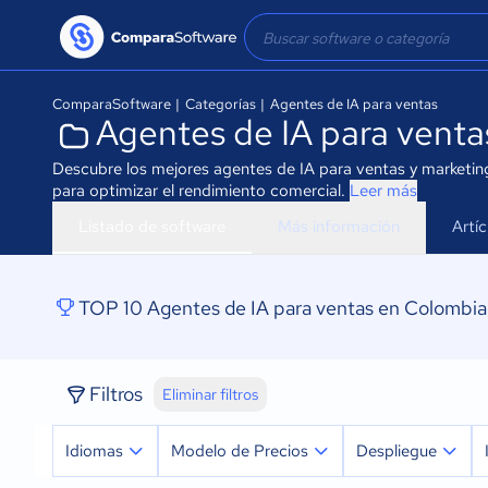
ComparaSoftware
|
Categorías
|
Agentes de IA para ventas
Agentes de IA para vent
Descubre los mejores agentes de IA para ventas y marketin
para optimizar el rendimiento comercial.
Leer más
Listado de software
Más información
Artí
TOP 10 Agentes de IA para ventas en Colombia
Filtros
Eliminar filtros
Idiomas
Modelo de Precios
Despliegue