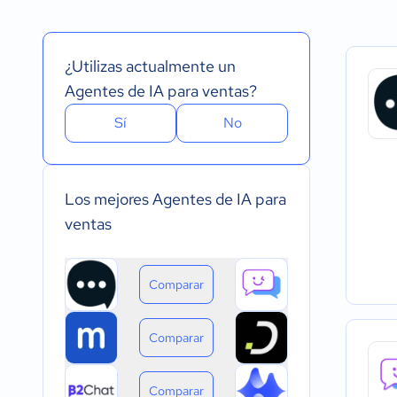
Español
Prueba Gratuita
Nube, SaaS, Web
Inglés
Versión Gratuita
Instalado - Wind
Portugués
Pago Mensual
Instalado - Mac
¿Utilizas actualmente un
Pago anual
Instalado - Linux
Pago de única vez
Dispositivo móvil 
Agentes de IA para ventas?
Dispositivo móvil
Sí
No
Los mejores Agentes de IA para
ventas
Comparar
Comparar
Comparar