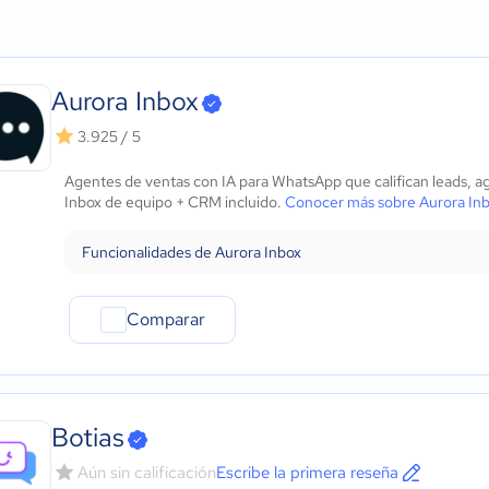
Agricultura
Micro: 1 a 9 trabajadores
Generación y captación 
ows
Construcción
Pequeña: 10 a 49 trabajadores
Calificación automática
Educación
Mediana: 50 a 249 trabajadores
Seguimiento automático
Energía
Grande: Más de 250 trabajadores
Programación de reuni
Aurora Inbox
- iOS Nativo
Hotelería / Viajes
Integración con CRM
 - Android Nativo
Seguros
Gestión multicanal de i
3.925 / 5
Legales
Personalización de men
Agentes de ventas con IA para WhatsApp que califican leads, a
Farmacéutica
Análisis del comportami
Inbox de equipo + CRM incluido.
Conocer más sobre Aurora In
Bienes raíces
Automatización de tarea
Minorista
Funcionalidades de Aurora Inbox
Software / TI
Telecomunicaciones
Financiera
Comparar
Alimentaria
Salud
Manufactura
ONG
Botias
Gobierno
Aún sin calificación
Escribe la primera reseña
Transporte y logística