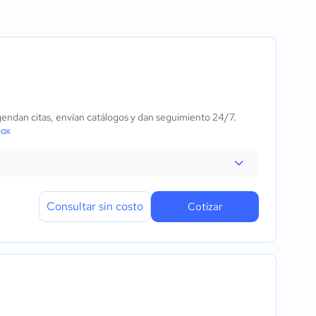
de leads
 de prospectos
 de leads
ones
nteracciones
sajes
gendan citas, envían catálogos y dan seguimiento 24/7.
ento del prospecto
box
s comerciales
Consultar sin costo
Cotizar