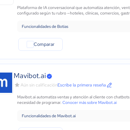
Marketing y Comunicación
Plataforma de IA conversacional que automatiza atención, ven
Automotriz
configurado según tu rubro —hoteles, clínicas, comercios, gastr
Comercio Electrónico
Ventas y servicios
Funcionalidades de Botias
Tecnología
Metales y Minería
Comparar
Recursos Humanos
Gastronomía
Aeroespacial y defensa
Turismo
Contabilidad
Mavibot.ai
Moda y textiles
Aún sin calificación
Escribe la primera reseña
Mavibot.ai automatiza ventas y atención al cliente con chatbots
necesidad de programar.
Conocer más sobre Mavibot.ai
Funcionalidades de Mavibot.ai