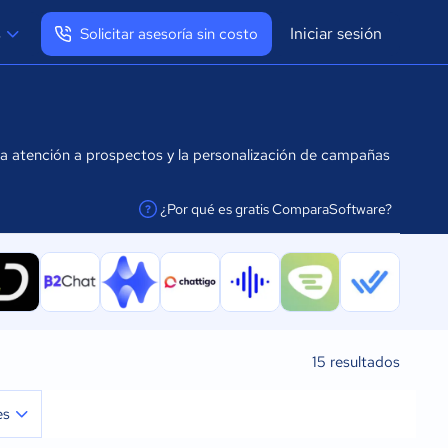
Iniciar sesión
s
Solicitar asesoría sin costo
Ver mi perfil
Cerrar sesión
la atención a prospectos y la personalización de campañas
¿Por qué es gratis ComparaSoftware?
facilitar la conexión
15
resultados
es