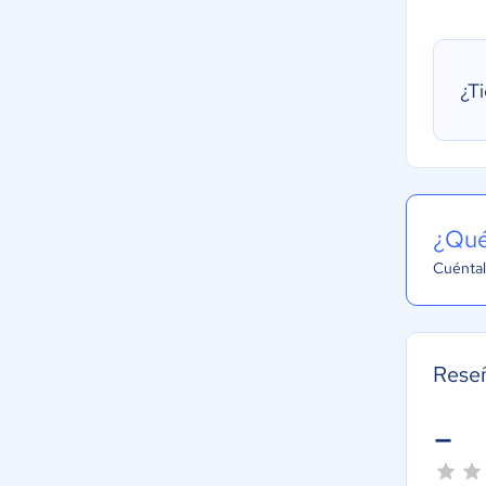
¿T
¿Qué
Cuéntal
Rese
-