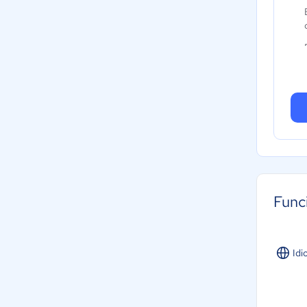
Func
Idi