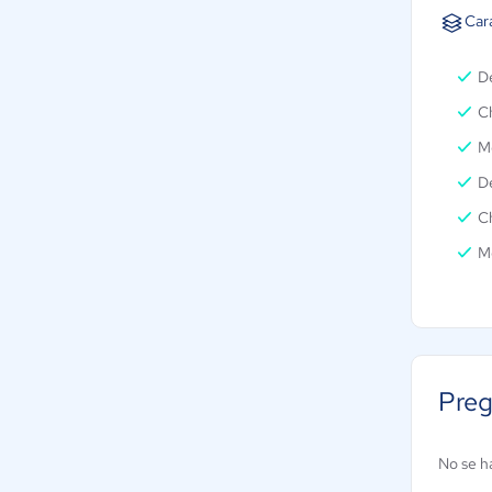
Car
De
Ch
M
De
Ch
M
Preg
No se h