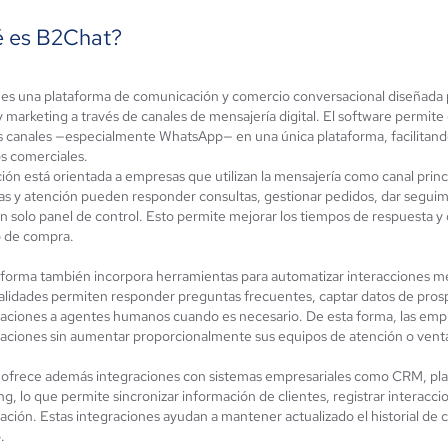
 es B2Chat?
es una plataforma de comunicación y comercio conversacional diseñada pa
mIAgenda
Keybe AI
y marketing a través de canales de mensajería digital. El software permite
Aún sin
os canales —especialmente WhatsApp— en una única plataforma, facilitando
4.6 / 5
calificación
s comerciales.
ción está orientada a empresas que utilizan la mensajería como canal prin
as y atención pueden responder consultas, gestionar pedidos, dar segui
n solo panel de control. Esto permite mejorar los tiempos de respuesta y 
 de compra.
aforma también incorpora herramientas para automatizar interacciones me
alidades permiten responder preguntas frecuentes, captar datos de prospe
aciones a agentes humanos cuando es necesario. De esta forma, las em
aciones sin aumentar proporcionalmente sus equipos de atención o vent
ofrece además integraciones con sistemas empresariales como CRM, pla
g, lo que permite sincronizar información de clientes, registrar interacc
ción. Estas integraciones ayudan a mantener actualizado el historial de c
.