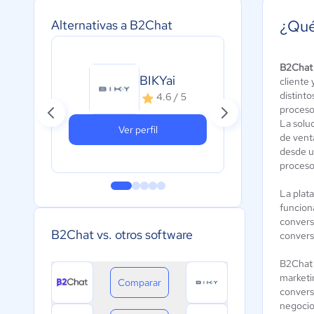
¿Qué
Alternativas a B2Chat
B2Chat
BIKYai
cliente 
distint
4.6 / 5
proceso
La solu
Ver perfil
de vent
desde u
proceso
La plat
funcion
convers
B2Chat vs. otros software
convers
B2Chat 
marketin
Comparar
conversa
negocio