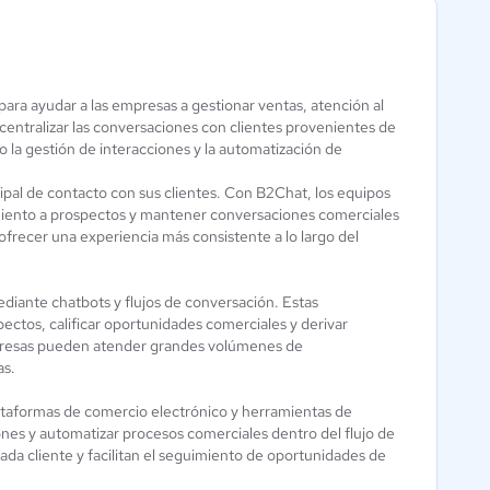
ra ayudar a las empresas a gestionar ventas, atención al
Conversica
Respond.io
 centralizar las conversaciones con clientes provenientes de
Aún sin
Aún sin
 la gestión de interacciones y la automatización de
calificación
calificación
cipal de contacto con sus clientes. Con B2Chat, los equipos
miento a prospectos y mantener conversaciones comerciales
ofrecer una experiencia más consistente a lo largo del
diante chatbots y flujos de conversación. Estas
ctos, calificar oportunidades comerciales y derivar
presas pueden atender grandes volúmenes de
as.
taformas de comercio electrónico y herramientas de
iones y automatizar procesos comerciales dentro del flujo de
ada cliente y facilitan el seguimiento de oportunidades de