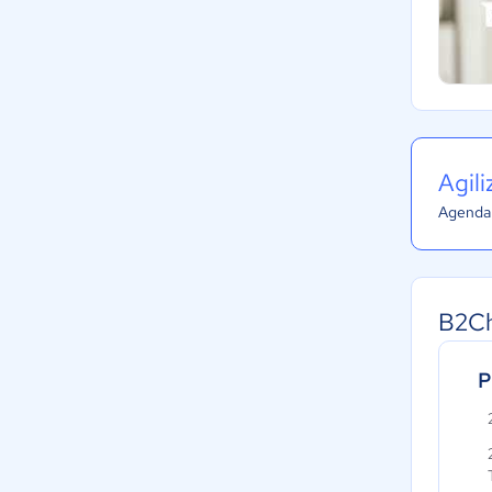
Agil
Agenda 
B2Ch
P