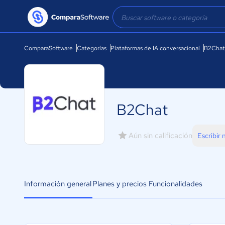
ComparaSoftware
Categorías
Plataformas de IA conversacional
B2Chat
B2Chat
Aún sin calificación
Escribir
Información general
Planes y precios
Funcionalidades