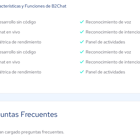
Almacenamiento de datos:
acterísticas y Funciones de B2Chat
Últimos 6 meses
Trazabilidad de pauta de
sarrollo sin código
Reconocimiento de voz
WhatsApp (CAPI)
at en vivo
Reconocimiento de intenci
4 horas de implementación
incluidas
étrica de rendimiento
Panel de actividades
sarrollo sin código
Reconocimiento de voz
at en vivo
Reconocimiento de intenci
étrica de rendimiento
Panel de actividades
untas Frecuentes
an cargado preguntas frecuentes.