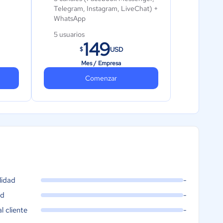
Telegram, Instagram, LiveChat) +
WhatsApp
5 usuarios
149
USD
$
Almacenamiento de datos:
Ilimitado
Mes / Empresa
1500 Contactos Entrantes
Comenzar
mensuales (Cues)
App móvil
Integración Shopify
Integración Hubspot
lidad
-
ad
-
al cliente
-