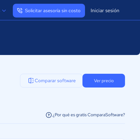
Iniciar sesión
s
Solicitar asesoría sin costo
Ver mi perfil
Cerrar sesión
Comparar software
Ver precio
¿Por qué es gratis ComparaSoftware?
facilitar la conexión