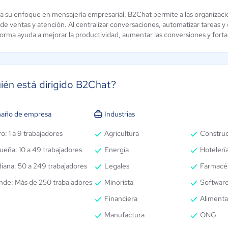
 a su enfoque en mensajería empresarial, B2Chat permite a las organiza
 de ventas y atención. Al centralizar conversaciones, automatizar tareas 
forma ayuda a mejorar la productividad, aumentar las conversiones y fortale
ién está dirigido B2Chat?
año de empresa
Industrias
o: 1 a 9 trabajadores
Agricultura
Constru
ueña: 10 a 49 trabajadores
Energía
Hotelería
iana: 50 a 249 trabajadores
Legales
Farmacé
nde: Más de 250 trabajadores
Minorista
Software
Financiera
Alimenta
Manufactura
ONG