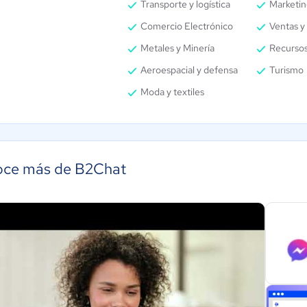
Transporte y logística
Marketin
Comercio Electrónico
Ventas y 
Metales y Minería
Recurso
Aeroespacial y defensa
Turismo
Moda y textiles
ce más de B2Chat