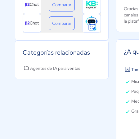
Comparar
Gracias
canales
la plata
Comparar
¿A qu
Categorías relacionadas
Agentes de IA para ventas
Tam
Micr
Peq
Med
Gra