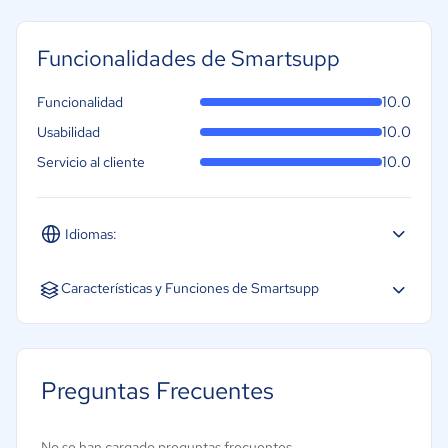
Funcionalidades de Smartsupp
10.0
Funcionalidad
10.0
Usabilidad
10.0
Servicio al cliente
Idiomas:
Español
Inglés
Portugués
Características y Funciones de Smartsupp
Preguntas Frecuentes
No se han cargado preguntas frecuentes.