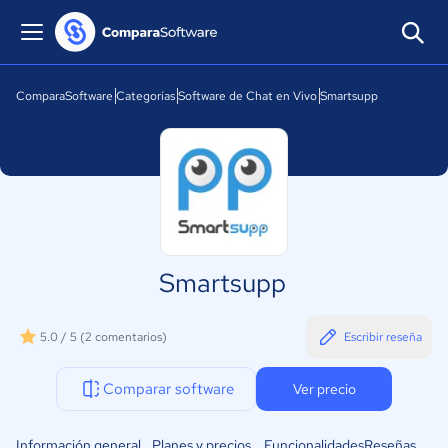
ComparaSoftware
Categorías
Software de Chat en Vivo
Smartsupp
Smartsupp
5.0 / 5
(2 comentarios)
Escribir reseña
Comparar software
Ver precio
Información general
Planes y precios
Funcionalidades
Reseñas