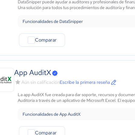
DataSnipper puede ayudar a auditores y profesionales de fina
Automotriz
Una solución para todos tus procedimientos de auditoría y fina
Comercio Electrónico
Ventas y servicios
Funcionalidades de DataSnipper
Tecnología
Metales y Minería
Comparar
Recursos Humanos
Gastronomía
Aeroespacial y defensa
Turismo
Contabilidad
App AuditX
Moda y textiles
Aún sin calificación
Escribe la primera reseña
La app AuditX fue creada para dar soporte, recursos y document
Auditoría a través de un aplicativo de Microsoft Excel. El equipo
Funcionalidades de App AuditX
Comparar