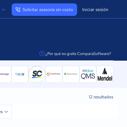
Iniciar sesión
s
Solicitar asesoría sin costo
Ver mi perfil
Cerrar sesión
¿Por qué es gratis ComparaSoftware?
facilitar la conexión
12
resultados
es