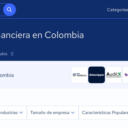
Categoría
nanciera en Colombia
culos
lombia
Industrias
Tamaño de empresa
Características Popular
Agricultura
Micro: 1 a 9 trabajadores
Gestión de impuestos