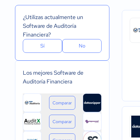
Inglés
Versión Gratuita
Instalado - Wind
Portugués
Pago Mensual
Instalado - Mac
¿Utilizas actualmente un
Pago anual
Instalado - Linux
Pago de única vez
Dispositivo móvil 
Software de Auditoría
Dispositivo móvil
Financiera?
Sí
No
Los mejores Software de
Auditoría Financiera
Comparar
Comparar