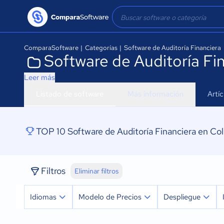
ComparaSoftware
|
Categorías
|
Software de Auditoría Financiera
Software de Auditoría Fi
Leer más
Listado de software
Más información
Artí
TOP 10 Software de Auditoría Financiera en Co
Filtros
Eliminar filtros
Idiomas
Modelo de Precios
Despliegue
Español
Prueba Gratuita
Nube, SaaS, Web