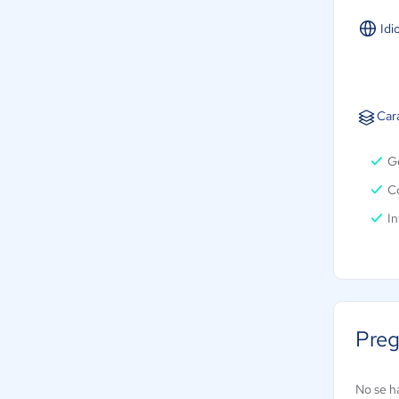
Idi
Car
G
Co
In
Preg
No se h