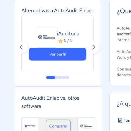
¿Qué
Alternativas a AutoAudit Eniac
AutoAud
Dat
iAuditoria
auditorí
A
interna.
5 / 5
c
Auto Aud
Ver perfil
Word y 
Con sus
departa
AutoAudit Eniac vs. otros
¿A qu
software
Tam
Comparar