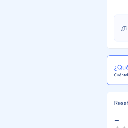
¿T
¿Qué
Cuéntal
Reseñ
-