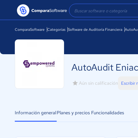
ComparaSoftware
Categorías
Software de Auditoría Financiera
AutoAud
AutoAudit Enia
Aún sin calificación
Escribir
Información general
Planes y precios
Funcionalidades