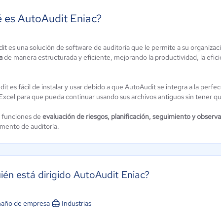
 es AutoAudit Eniac?
it es una solución de software de auditoría que le permite a su organiza
aSnipper
App AuditX
a
de manera estructurada y eficiente, mejorando la productividad, la efici
ún sin
Aún sin
alificación
calificación
it es fácil de instalar y usar debido a que AutoAudit se integra a la perfe
Excel para que pueda continuar usando sus archivos antiguos sin tener 
 funciones de
evaluación de riesgos, planificación, seguimiento y observ
mento de auditoría.
ién está dirigido AutoAudit Eniac?
año de empresa
Industrias