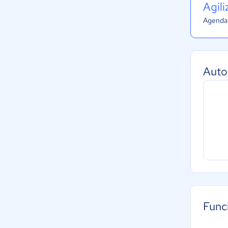
Agil
Agenda 
Auto
Func