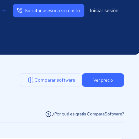
Iniciar sesión
s
Solicitar asesoría sin costo
Ver mi perfil
Cerrar sesión
Comparar software
Ver precio
¿Por qué es gratis ComparaSoftware?
facilitar la conexión