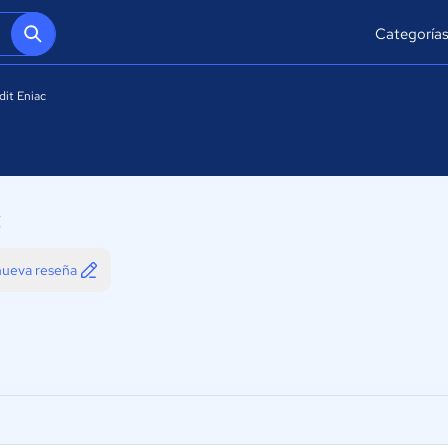
Categoría
it Eniac
c
 nueva reseña