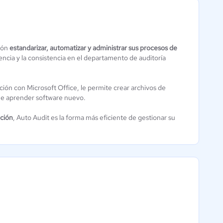
SafetyCulture
ción
estandarizar, automatizar y administrar sus procesos de
App AuditX
encia y la consistencia en el departamento de auditoría
(iAuditor)
Aún sin
Aún sin
calificación
calificación
cción con Microsoft Office, le permite crear archivos de
que aprender software nuevo.
ación
, Auto Audit es la forma más eficiente de gestionar su