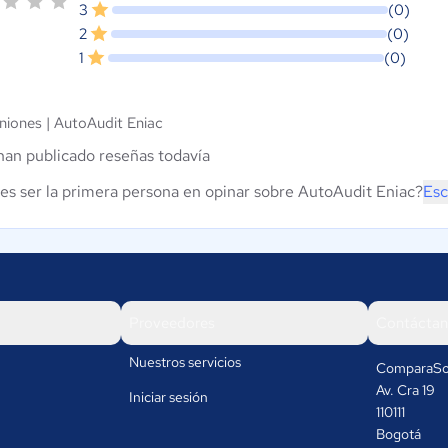
3
(0)
2
(0)
1
(0)
niones |
AutoAudit Eniac
han publicado reseñas todavía
es ser la primera persona en opinar sobre AutoAudit Eniac?
Esc
Proveedores
Contáctan
Nuestros servicios
ComparaSo
Av. Cra 19
Iniciar sesión
110111
Bogotá