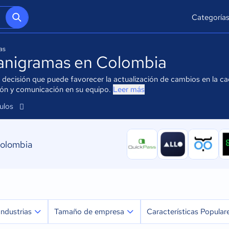
Categoría
as
anigramas en Colombia
ecisión que puede favorecer la actualización de cambios en la cade
ión y comunicación en su equipo.
Leer más
culos
Colombia
Industrias
Tamaño de empresa
Características Popular