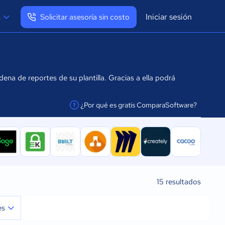
Iniciar sesión
s
Solicitar asesoría sin costo
Ver mi perfil
Cerrar sesión
na de reportes de su plantilla. Gracias a ella podrá
¿Por qué es gratis ComparaSoftware?
facilitar la conexión
15
resultados
es