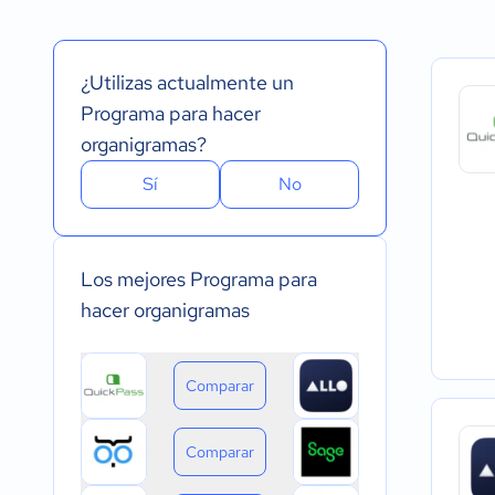
Español
Prueba Gratuita
Nube, SaaS, Web
Inglés
Versión Gratuita
Instalado - Wind
Portugués
Pago Mensual
Instalado - Mac
¿Utilizas actualmente un
Pago anual
Instalado - Linux
Pago de única vez
Dispositivo móvil 
Programa para hacer
Dispositivo móvil
organigramas?
Sí
No
Los mejores Programa para
hacer organigramas
Comparar
Comparar