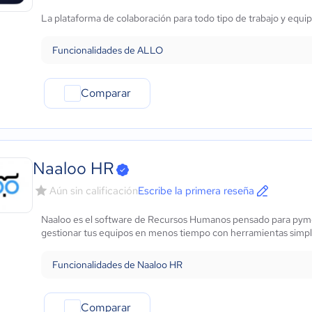
Marketing y Comunicación
La plataforma de colaboración para todo tipo de trabajo y equi
Automotriz
Comercio Electrónico
Funcionalidades de ALLO
Ventas y servicios
Tecnología
Metales y Minería
Comparar
Recursos Humanos
Gastronomía
Aeroespacial y defensa
Turismo
Naaloo HR
Contabilidad
Aún sin calificación
Escribe la primera reseña
Moda y textiles
Naaloo es el software de Recursos Humanos pensado para pymes
gestionar tus equipos en menos tiempo con herramientas simpl
Funcionalidades de Naaloo HR
Comparar