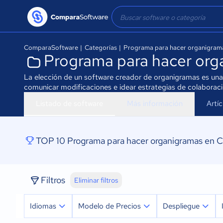
ComparaSoftware
|
Categorías
|
Programa para hacer organigram
Programa para hacer org
La elección de un software creador de organigramas es una d
comunicar modificaciones e idear estrategias de colaborac
Listado de software
Más información
Artí
TOP 10 Programa para hacer organigramas en 
Filtros
Eliminar filtros
Idiomas
Modelo de Precios
Despliegue