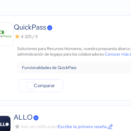
Agricultura
Micro: 1 a 9 trabajadores
Modelos
ows
Construcción
Pequeña: 10 a 49 trabajadores
Arrastrar y soltar
Educación
Mediana: 50 a 249 trabajadores
Control de versiones
Energía
Grande: Más de 250 trabajadores
Fotos de empleados
QuickPass
- iOS Nativo
Hotelería / Viajes
Elementos Interactivos
 - Android Nativo
Seguros
Publicación y uso compa
4.325 / 5
Legales
Soluciones para Recursos Humanos, nuestra propuesta abarca co
Farmacéutica
administración de legajos para los colaboradores
Conocer más 
Bienes raíces
Minorista
Funcionalidades de QuickPass
Software / TI
Telecomunicaciones
Financiera
Comparar
Alimentaria
Salud
Manufactura
ONG
ALLO
Gobierno
Aún sin calificación
Escribe la primera reseña
Transporte y logística