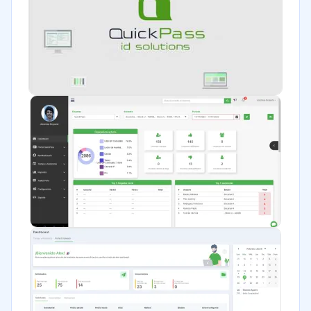
Bienes raíces
Minorista
Software / TI
Telecomunicaciones
Financiera
Alimentaria
Salud
Manufactura
ONG
Gobierno
Transporte y logística
Marketing y Comunicación
Automotriz
Comercio Electrónico