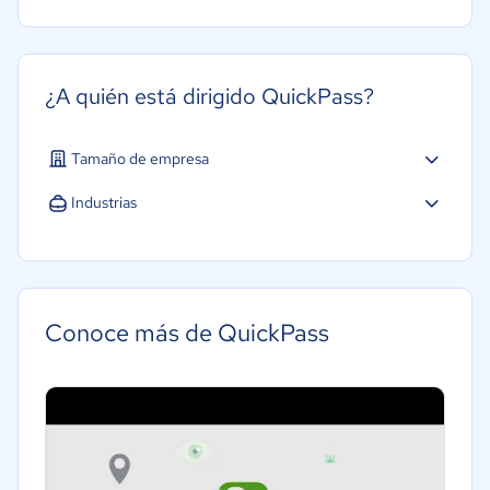
¿A quién está dirigido QuickPass?
Tamaño de empresa
Pequeña: 10 a 49 trabajadores
Industrias
Agricultura
Construcción
Educación
Conoce más de QuickPass
Energía
Hotelería / Viajes
Seguros
Legales
Farmacéutica