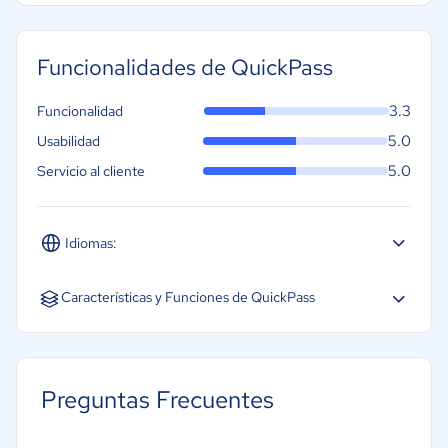
Funcionalidades de QuickPass
3.3
Funcionalidad
5.0
Usabilidad
5.0
Servicio al cliente
Idiomas:
Español
Características y Funciones de QuickPass
Acceso móvil
Creación de informes/análisis
Preguntas Frecuentes
Cálculo de horas extra
Gestión de control de horas