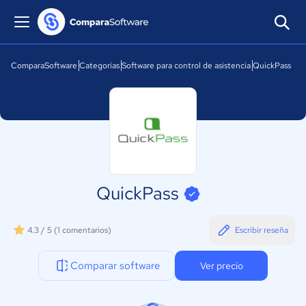
ComparaSoftware
Categorías
Software para control de asistencia
QuickPass
QuickPass
4.3 / 5
(1 comentarios)
Escribir reseña
Comparar software
Ver precio