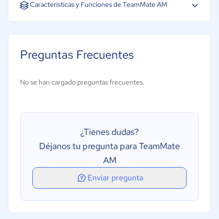
Español
Inglés
Portugués
Características y Funciones de TeamMate AM
Gestión de impuestos
Gestión de riesgos
Preguntas Frecuentes
Creación de informes financieros
Contabilidad
No se han cargado preguntas frecuentes.
Seguridad y confidencialidad
Informes financieros
Gestión de tesorería
¿Tienes dudas?
Déjanos tu pregunta para TeamMate
AM
Enviar pregunta