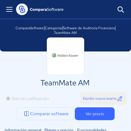
ComparaSoftware
Categorías
Software de Auditoría Financiera
TeamMate AM
TeamMate AM
Aún sin calificación
Escribir nueva reseña
Comparar software
Ver precio
Información general
Planes y precios
Funcionalidades