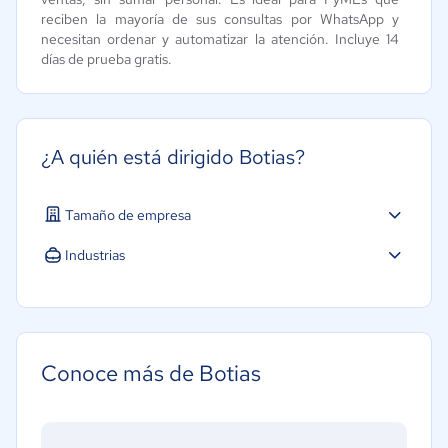
reciben la mayoría de sus consultas por WhatsApp y
necesitan ordenar y automatizar la atención. Incluye 14
días de prueba gratis.
¿A quién está dirigido Botias?
Tamaño de empresa
Micro: 1 a 9 trabajadores
Industrias
Hotelería / Viajes
Telecomunicaciones
Salud
Conoce más de Botias
Marketing y Comunicación
Ventas y servicios