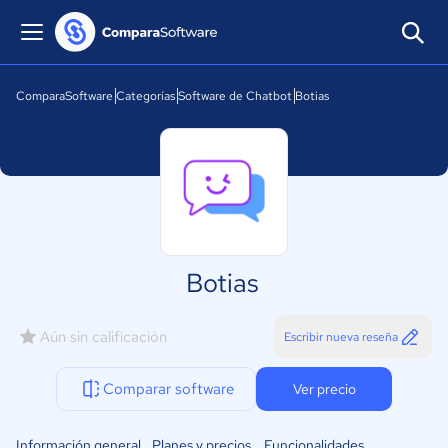
ComparaSoftware
Categorías
Software de Chatbot
Botias
Botias
Aún sin calificación
Escribir nueva reseña
Comparar software
Ver precio
Información general
Planes y precios
Funcionalidades