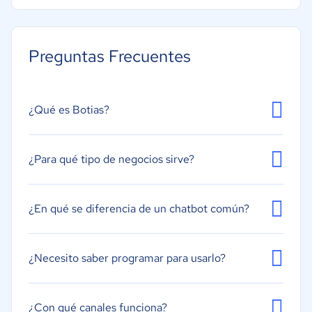
Asistente virtual
Chats en pantalla
Preguntas Frecuentes
Desarrollo sin código
Omnicanal
Reconocimiento de intenciones
¿Qué es Botias?
Reconocimiento de voz
Robot preconfigurado
¿Para qué tipo de negocios sirve?
Varios idiomas
¿En qué se diferencia de un chatbot común?
¿Necesito saber programar para usarlo?
¿Con qué canales funciona?