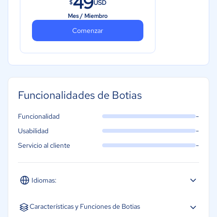
49
USD
$
Mes / Miembro
Comenzar
Funcionalidades de Botias
-
Funcionalidad
-
Usabilidad
-
Servicio al cliente
Idiomas:
Español
Inglés
Portugués
Características y Funciones de Botias