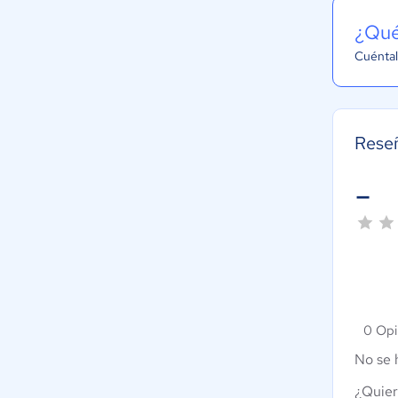
¿Qué
Cuéntal
Rese
-
0 Opi
No se 
¿Quier