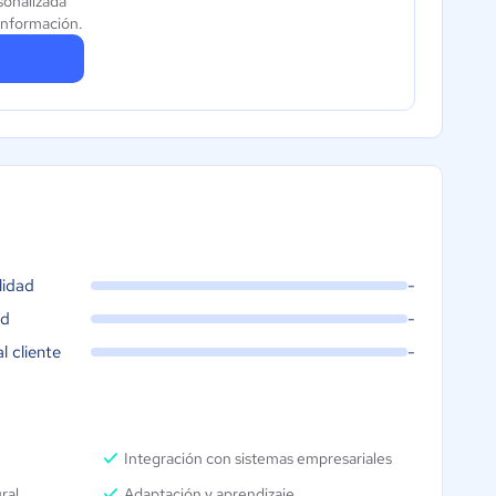
sonalizada
información.
lidad
-
ad
-
al cliente
-
Integración con sistemas empresariales
ral
Adaptación y aprendizaje