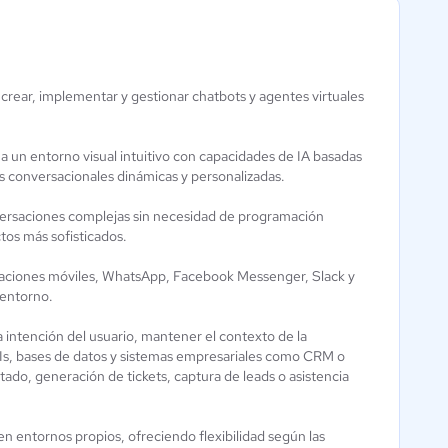
a crear, implementar y gestionar chatbots y agentes virtuales
Stack AI
Aurora Inbox
Aún sin
3.9 / 5
calificación
a un entorno visual intuitivo con capacidades de IA basadas
s conversacionales dinámicas y personalizadas.
onversaciones complejas sin necesidad de programación
os más sofisticados.
plicaciones móviles, WhatsApp, Facebook Messenger, Slack y
 entorno.
intención del usuario, mantener el contexto de la
Is, bases de datos y sistemas empresariales como CRM o
tado, generación de tickets, captura de leads o asistencia
 entornos propios, ofreciendo flexibilidad según las