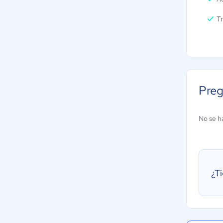
T
Preg
No se h
¿T