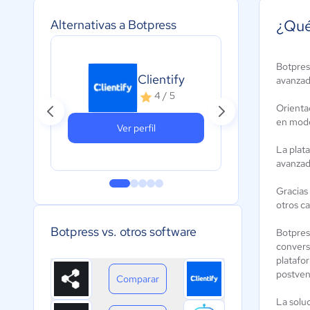
¿Qué
Alternativas a Botpress
Botpress
mIA
Clientify
avanzado
A
4 / 5
c
Orienta
en mode
Ver perfil
La plat
avanzad
Gracias
otros ca
Botpress vs. otros software
Botpres
convers
platafor
postven
Comparar
La solu