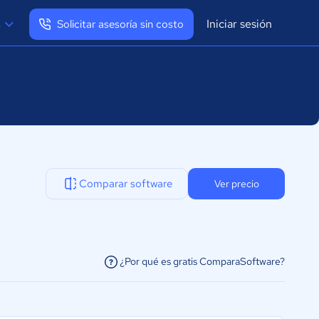
Iniciar sesión
s
Solicitar asesoría sin costo
Ver mi perfil
Cerrar sesión
Comparar software
Ver precio
¿Por qué es gratis ComparaSoftware?
facilitar la conexión