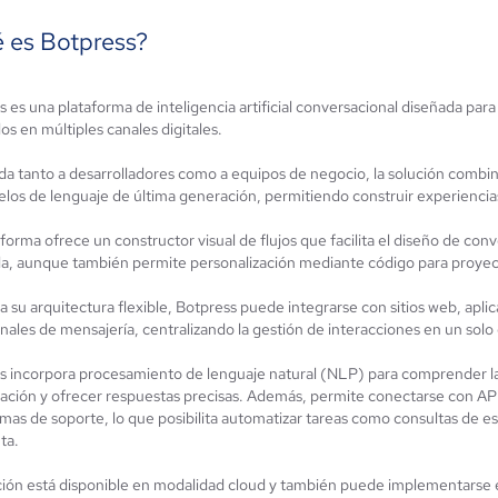
 es Botpress?
 es una plataforma de inteligencia artificial conversacional diseñada par
genda
Botias
s en múltiples canales digitales.
ún sin
Aún sin
alificación
calificación
da tanto a desarrolladores como a equipos de negocio, la solución combin
los de lenguaje de última generación, permitiendo construir experiencia
aforma ofrece un constructor visual de flujos que facilita el diseño de c
a, aunque también permite personalización mediante código para proyect
 a su arquitectura flexible, Botpress puede integrarse con sitios web, a
nales de mensajería, centralizando la gestión de interacciones en un solo
s incorpora procesamiento de lenguaje natural (NLP) para comprender la 
ación y ofrecer respuestas precisas. Además, permite conectarse con AP
mas de soporte, lo que posibilita automatizar tareas como consultas de es
ta.
ción está disponible en modalidad cloud y también puede implementarse en