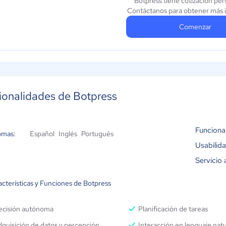
Botpress tiene cotización per
Contáctanos para obtener más 
Comenzar
ionalidades de Botpress
Funciona
omas:
Español
Inglés
Portugués
Usabilid
Servicio 
acterísticas y Funciones de Botpress
ecisión autónoma
Planificación de tareas
quisición de datos y percepción
Interacción en lenguaje natu