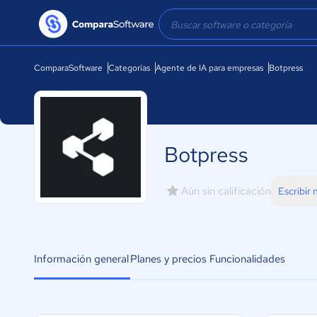
ComparaSoftware
Categorías
Agente de IA para empresas
Botpress
Botpress
Aún sin calificación
Escribir
Información general
Planes y precios
Funcionalidades