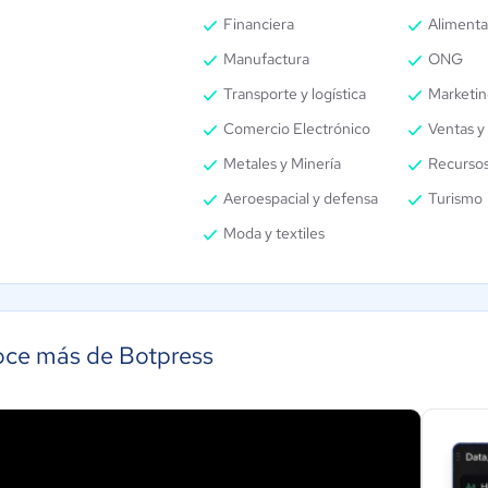
Financiera
Alimenta
Manufactura
ONG
Transporte y logística
Marketin
Comercio Electrónico
Ventas y 
Metales y Minería
Recurso
Aeroespacial y defensa
Turismo
Moda y textiles
ce más de Botpress