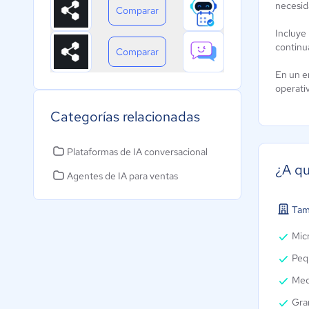
necesid
Comparar
Incluye 
continu
Comparar
En un en
operativ
Categorías relacionadas
Plataformas de IA conversacional
¿A qu
Agentes de IA para ventas
Tam
Micr
Peq
Med
Gra