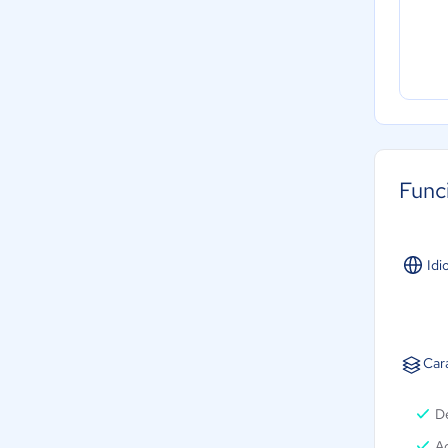
Func
Idi
Car
D
Ad