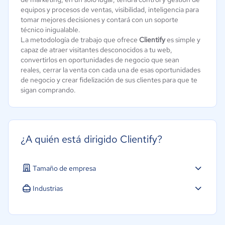
equipos y procesos de ventas, visibilidad, inteligencia para
tomar mejores decisiones y contará con un soporte
técnico inigualable.
La metodología de trabajo que ofrece
Clientify
es simple y
capaz de atraer visitantes desconocidos a tu web,
convertirlos en oportunidades de negocio que sean
reales, cerrar la venta con cada una de esas oportunidades
de negocio y crear fidelización de sus clientes para que te
sigan comprando.
¿A quién está dirigido Clientify?
Tamaño de empresa
Micro: 1 a 9 trabajadores
Industrias
Pequeña: 10 a 49 trabajadores
Hotelería / Viajes
Mediana: 50 a 249 trabajadores
Bienes raíces