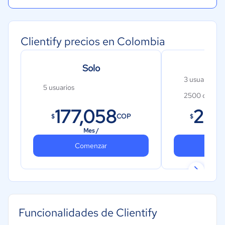
Clientify precios en Colombia
Solo
3 usuarios
5 usuarios
2500 contac
177,058
267
COP
$
$
Mes /
Comenzar
Co
Funcionalidades de Clientify