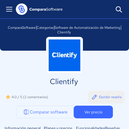
ComparaSoftware
Categorías
Software de Automatización de Marketing
Clientify
Clientify
4.0 / 5
(2 comentarios)
Escribir reseña
Comparar software
Ver precio
Información general
Planes y precios
Funcionalidades
Reseñas