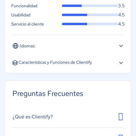
3.5
Funcionalidad
4.5
Usabilidad
4.5
Servicio al cliente
Idiomas:
Español
Inglés
Características y Funciones de Clientify
Análisis y seguimiento del ROI
Segmentación de contactos
Preguntas Frecuentes
Email Marketing
Landing Page
Integración API´s
¿Qué es Clientify?
Base de datos
Gestión de Leads