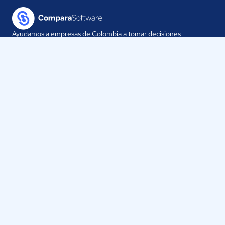
Ayudamos a empresas de Colombia a tomar decisiones
informadas sobre la elección de sus herramientas digitales.
Nuestra empresa
Proveedores
Contáctanos
Selecciona tu país:
Colombia
ComparaSoftware LLC 2025
Políticas de Privacidad
·
Políticas de Cookies
·
Términos y