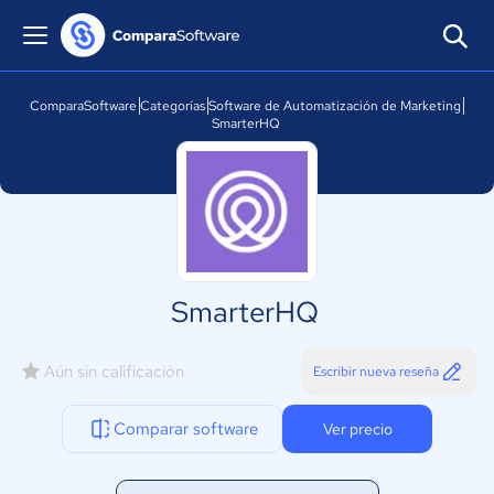
ComparaSoftware
Categorías
Software de Automatización de Marketing
SmarterHQ
SmarterHQ
Aún sin calificación
Escribir nueva reseña
Comparar software
Ver precio