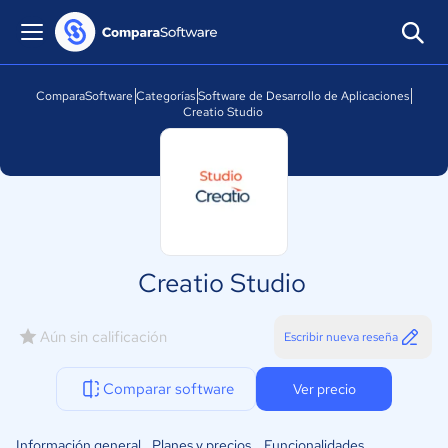
ComparaSoftware
Categorías
Software de Desarrollo de Aplicaciones
Creatio Studio
Creatio Studio
Aún sin calificación
Escribir nueva reseña
Comparar software
Ver precio
Información general
Planes y precios
Funcionalidades