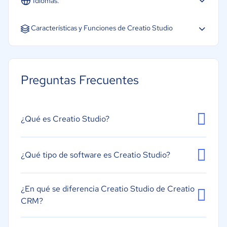
Idiomas:
Español
Inglés
Portugués
Características y Funciones de Creatio Studio
Arrastrar y soltar
Controles o permisos de acceso
Preguntas Frecuentes
Creación de informes/análisis
Creación y diseño de formularios
Desarrollo de software
¿Qué es Creatio Studio?
Gestión de implementación
Herramientas de colaboración
¿Qué tipo de software es Creatio Studio?
Plantillas de aplicaciones prediseñadas
Sin código
¿En qué se diferencia Creatio Studio de Creatio
CRM?