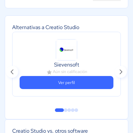
Alternativas a Creatio Studio
Sievensoft
SI
Aún sin calificación
T
Ver perfil
Creatio Studio vs. otros software