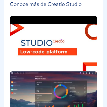
Hotelería / Viajes
Conoce más de Creatio Studio
Seguros
Farmacéutica
Bienes raíces
Minorista
Telecomunicaciones
Financiera
Alimentaria
Salud
Manufactura
ONG
Gobierno
Comercio Electrónico
Ventas y servicios