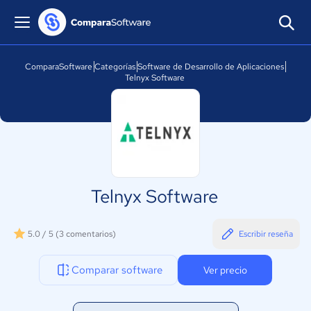
ComparaSoftware
Categorías
Software de Desarrollo de Aplicaciones
Telnyx Software
Telnyx Software
5.0 / 5
(3 comentarios)
Escribir reseña
Comparar software
Ver precio