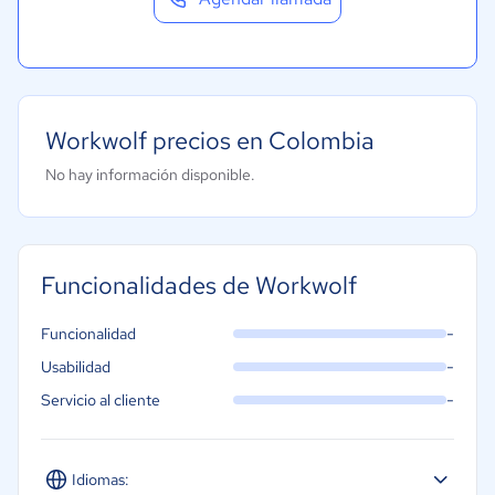
Alimentaria
Salud
Manufactura
ONG
Workwolf precios en Colombia
Gobierno
No hay información disponible.
Transporte y logística
Marketing y Comunicación
Automotriz
Funcionalidades de Workwolf
-
Funcionalidad
-
Usabilidad
-
Servicio al cliente
Idiomas: