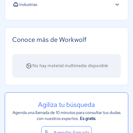
Industrias
Agricultura
Construcción
Educación
Conoce más de Workwolf
Energía
Hotelería / Viajes
Seguros
No hay material multimedia disponible
Legales
Farmacéutica
Bienes raíces
Minorista
Agiliza tu búsqueda
Software / TI
Agenda una llamada de 10 minutos para consultar tus dudas
con nuestros expertos.
Es gratis
.
Telecomunicaciones
Financiera
Agendar llamada