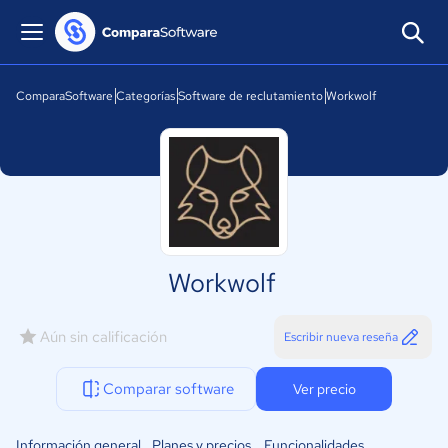
ComparaSoftware
Categorías
Software de reclutamiento
Workwolf
Workwolf
Aún sin calificación
Escribir nueva reseña
Comparar software
Ver precio
Información general
Planes y precios
Funcionalidades