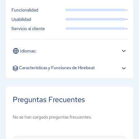
-
Funcionalidad
-
Usabilidad
-
Servicio al cliente
Idiomas:
Inglés
Características y Funciones de Hirebeat
Análisis de CV
Portales de empleo
Preguntas Frecuentes
Evaluaciones
Portal de autoservicio
No se han cargado preguntas frecuentes.
Seguimiento de candidatos
Búsqueda de CV