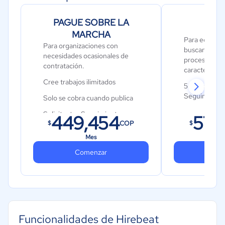
PAGUE SOBRE LA
MARCHA
Para equipo
Para organizaciones con
buscan simplif
necesidades ocasionales de
proceso de co
contratación.
característic
Cree trabajos ilimitados
5 anuncios d
Seguimiento 
Solo se cobra cuando publica
de publicida
Solicitantes Seguimiento
449,454
572
Entrevista en
COP
$
$
Colaboración en equipo
Colaboración
Mes
de entrevistas en video
unidireccionales
Comenzar
Co
Funcionalidades de Hirebeat