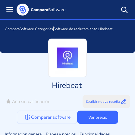
ComparaSoftware
Categorías
Software de reclutamiento
Hirebeat
Hirebeat
Aún sin calificación
Escribir nueva reseña
Comparar software
Ver precio
Información general
Planes y precios
Funcionalidades