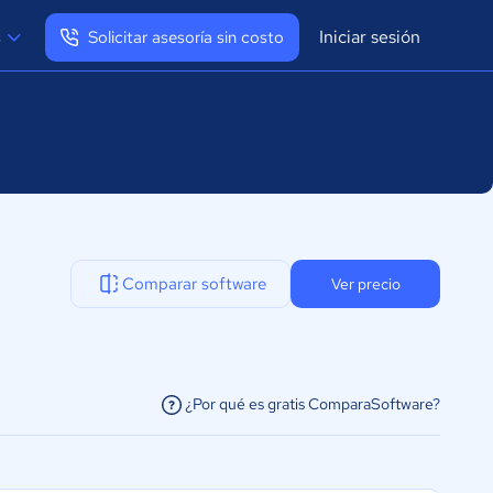
Iniciar sesión
s
Solicitar asesoría sin costo
Ver mi perfil
Cerrar sesión
Comparar software
Ver precio
¿Por qué es gratis ComparaSoftware?
facilitar la conexión