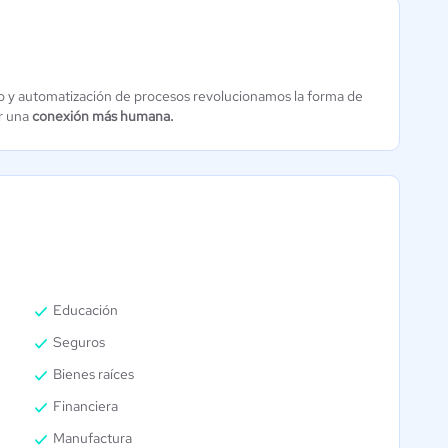
o y automatización de procesos revolucionamos la forma de
Bizneo HR
ApplicantStack
ar una
conexión más humana.
Suite
4.5 / 5
4.8 / 5
Educación
Seguros
Bienes raíces
Financiera
Manufactura