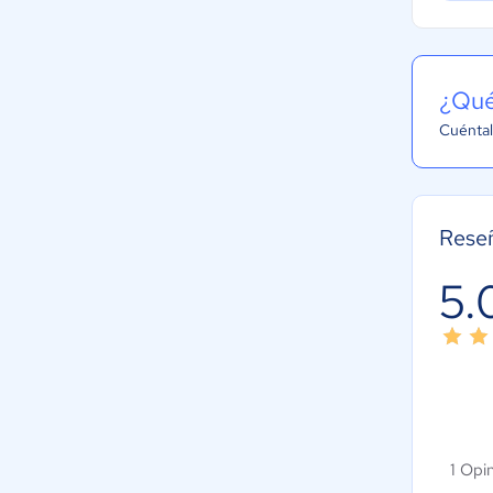
¿Qué
Cuéntal
Reseñ
5.
1 Opi