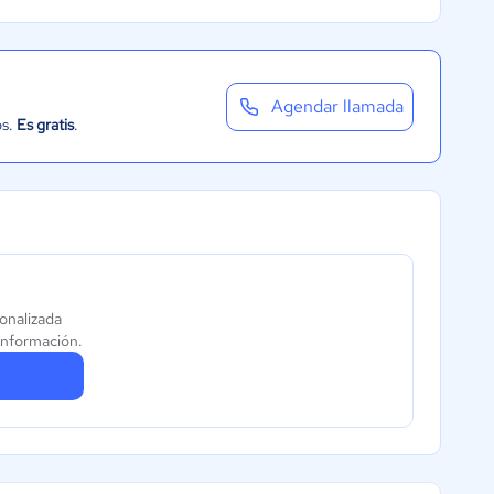
Agendar llamada
os.
Es gratis
.
sonalizada
información.