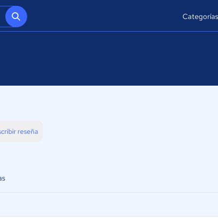
Categoría
cribir reseña
as