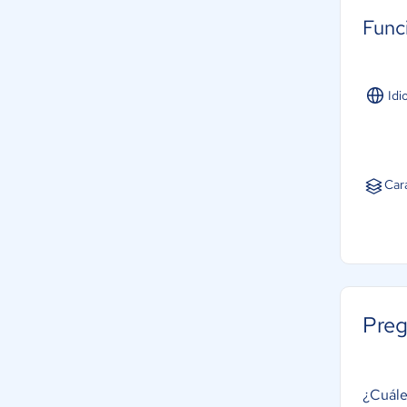
Func
Idi
Cara
Preg
¿Cuále