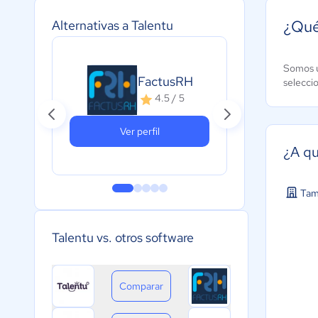
¿Qué
Alternativas a Talentu
Somos u
HU
FactusRH
selecci
A
4.5 / 5
c
Ver perfil
¿A qu
Tam
Talentu vs. otros software
Comparar