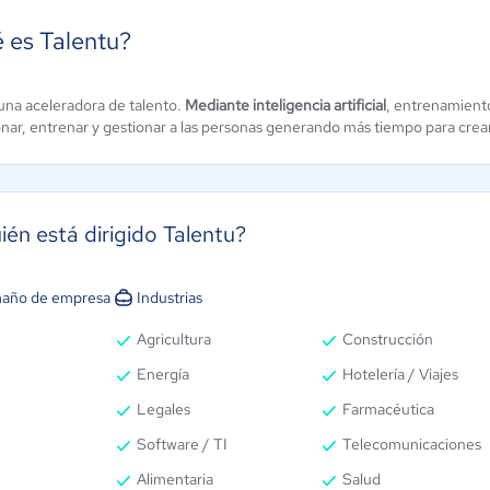
 es Talentu?
na aceleradora de talento.
Mediante inteligencia artificial
, entrenamient
MANSITE
Get on Board
onar, entrenar y gestionar a las personas generando más tiempo para cre
ún sin
4.4 / 5
alificación
ién está dirigido Talentu?
año de empresa
Industrias
Agricultura
Construcción
Energía
Hotelería / Viajes
Legales
Farmacéutica
Software / TI
Telecomunicaciones
Alimentaria
Salud