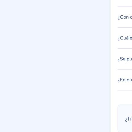
¿Con q
¿Cuále
¿Se pu
¿En qu
¿T