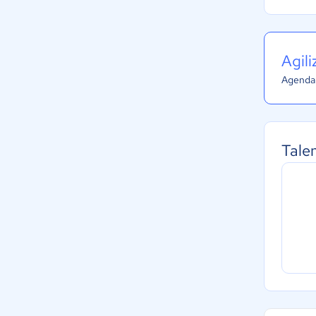
Agil
Agenda 
Tale