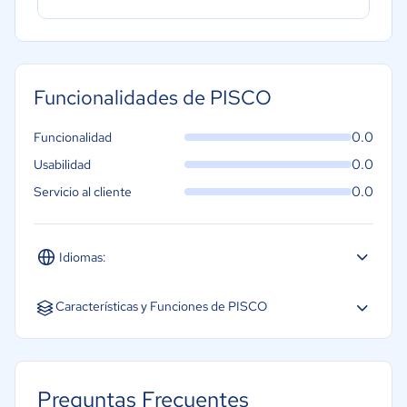
Funcionalidades de PISCO
0.0
Funcionalidad
0.0
Usabilidad
0.0
Servicio al cliente
Idiomas:
Español
Inglés
Características y Funciones de PISCO
Almacenamiento de imágenes
Cartografía de lotes
Preguntas Frecuentes