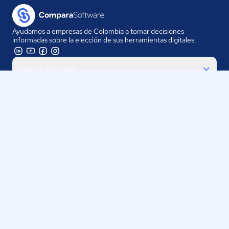
Ayudamos a empresas de Colombia a tomar decisiones
informadas sobre la elección de sus herramientas digitales.
Nuestra empresa
Proveedores
Contáctanos
Selecciona tu país:
Colombia
ComparaSoftware LLC 2025
Políticas de Privacidad
·
Políticas de Cookies
·
Términos y
Condiciones de uso