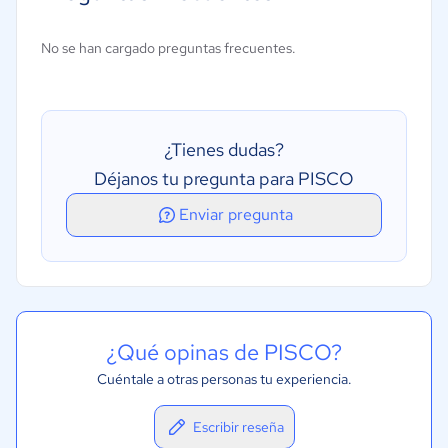
Comercialización
Gestión de cementerios
No se han cargado preguntas frecuentes.
Gestión de cremación
Gestión de documentos
Gestión de prerrequisitos
¿Tienes dudas?
Déjanos tu pregunta para PISCO
Enviar pregunta
¿Qué opinas de PISCO?
Cuéntale a otras personas tu experiencia.
Escribir reseña