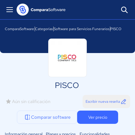
ComparaSoftware
Categorías
Software para Servicios Funerarios
PISCO
PISCO
Aún sin calificación
Escribir nueva reseña
Comparar software
Ver precio
Información general
Planes y precios
Funcionalidades