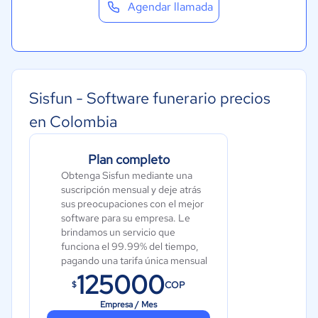
Agendar llamada
Sisfun - Software funerario precios
en Colombia
Plan completo
Obtenga Sisfun mediante una
suscripción mensual y deje atrás
sus preocupaciones con el mejor
software para su empresa. Le
brindamos un servicio que
funciona el 99.99% del tiempo,
pagando una tarifa única mensual
125000
por el software, sin tener que
COP
$
comprar un servidor ni tener que
hacer instalaciones en su
Empresa / Mes
empresa.