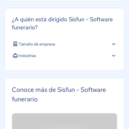
¿A quién está dirigido Sisfun - Software
funerario?
Tamaño de empresa
Micro: 1 a 9 trabajadores
Industrias
Pequeña: 10 a 49 trabajadores
Ventas y servicios
Mediana: 50 a 249 trabajadores
Conoce más de Sisfun - Software
funerario