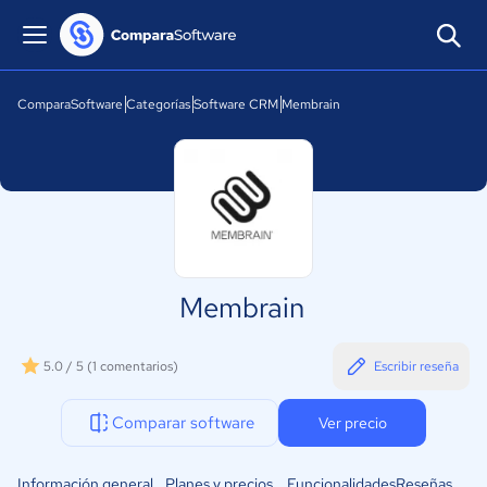
ComparaSoftware
Categorías
Software CRM
Membrain
Membrain
5.0 / 5
(1 comentarios)
Escribir reseña
Comparar software
Ver precio
Información general
Planes y precios
Funcionalidades
Reseñas