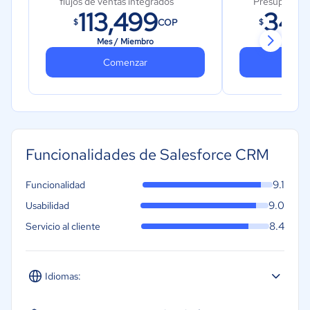
flujos de ventas integrados
Presupuestos
113,499
340
ventas
COP
$
$
Conversaciones de Slack
conectadas
Acceso a Ap
Mes / Miembro
Mes 
Comenzar
Co
Funcionalidades de Salesforce CRM
9.1
Funcionalidad
9.0
Usabilidad
8.4
Servicio al cliente
Idiomas:
Español
Inglés
Portugués