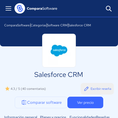
ComparaSoftware
Categorías
Software CRM
Salesforce CRM
Salesforce CRM
4.3 / 5
(40 comentarios)
Escribir reseña
Comparar software
Ver precio
Información general
Planes y precios
Funcionalidades
Reseñas