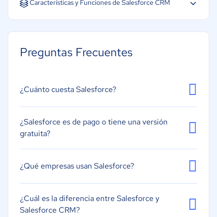
Características y Funciones de Salesforce CRM
Acceso Móvil
Almacenamiento de Documentos
Preguntas Frecuentes
Integración de automatización de marketing
Integración de chat interno
Marketing por correo electrónico
¿Cuánto cuesta Salesforce?
Evaluación de clientes potenciales
Gestión de tareas
¿Salesforce es de pago o tiene una versión
gratuita?
Presupuestos y ofertas
Sistema de calendarios o recordatorios
¿Qué empresas usan Salesforce?
Segmentación
¿Cuál es la diferencia entre Salesforce y
Salesforce CRM?