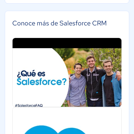
Grande: Más de 250 trabajadores
Construcción
Educación
Conoce más de Salesforce CRM
Energía
Hotelería / Viajes
Seguros
Legales
Farmacéutica
Bienes raíces
Minorista
Software / TI
Telecomunicaciones
Financiera
Alimentaria
Salud