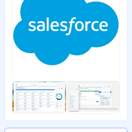
Manufactura
ONG
Gobierno
Transporte y logística
Marketing y Comunicación
Automotriz