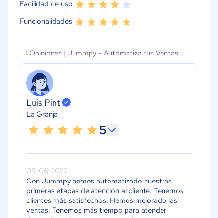
Facilidad de uso
usuarios
automatizada
usuarios
Funcionalidades
Otras Funciones - Diseñador
Visual de Bots
Otras Funcio
Visual de Bot
Otras Funciones - Envío de
1 Opiniones |
Jummpy - Automatiza tus Ventas
pedidos vía Whatsapp
Otras Funcio
pedidos vía 
Otras Funciones - Recuperar
Carros Abandonados vía
Otras Funcio
woocommerce
Carros Aband
Luis Pint
woocommer
Otras Funciones - integración con
La Granja
Woocommerce
Otras Funcio
5
Woocommer
09-06-2022
Con Jummpy hemos automatizado nuestras
primeras etapas de atención al cliente. Tenemos
clientes más satisfechos. Hemos mejorado las
ventas. Tenemos más tiempo para atender