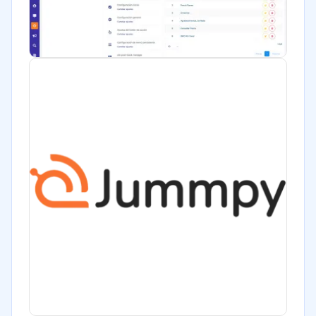
Bienes raíces
Minorista
Software / TI
Telecomunicaciones
Financiera
Alimentaria
Salud
Manufactura
ONG
Gobierno
Transporte y logística
Marketing y Comunicación
Automotriz