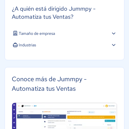
¿A quién está dirigido Jummpy -
Automatiza tus Ventas?
Tamaño de empresa
Industrias
Agricultura
Construcción
Educación
Conoce más de Jummpy -
Energía
Automatiza tus Ventas
Hotelería / Viajes
Seguros
Legales
Farmacéutica