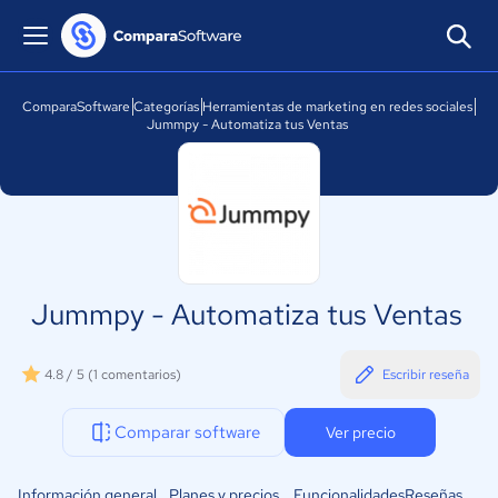
ComparaSoftware
Categorías
Herramientas de marketing en redes sociales
Jummpy - Automatiza tus Ventas
Jummpy - Automatiza tus Ventas
4.8 / 5
(1 comentarios)
Escribir reseña
Comparar software
Ver precio
Información general
Planes y precios
Funcionalidades
Reseñas