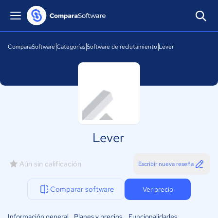
ComparaSoftware
Categorías
Software de reclutamiento
Lever
Lever
Aún sin calificación
Escribir nueva reseña
Comparar software
Ver precio
Información general
Planes y precios
Funcionalidades