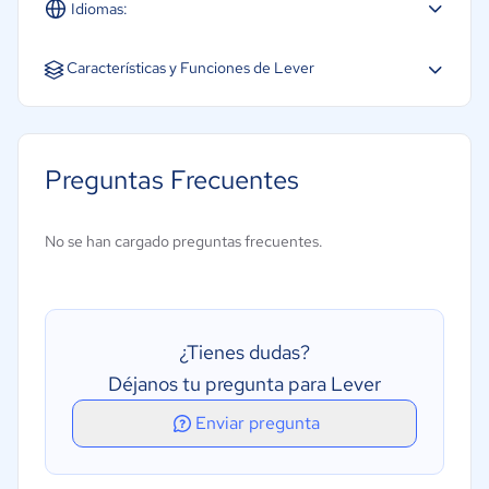
Idiomas:
Inglés
Características y Funciones de Lever
Análisis de CV
Evaluaciones
Preguntas Frecuentes
Portal de autoservicio
Seguimiento de candidatos
No se han cargado preguntas frecuentes.
Búsqueda de CV
Gestión de flujos de trabajo
Publicación de ofertas de empleo
¿Tienes dudas?
Recursos humanos internos
Déjanos tu pregunta para Lever
Enviar pregunta